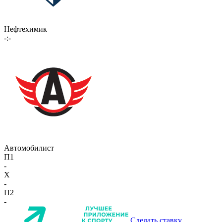
Нефтехимик
-:-
Автомобилист
П1
-
X
-
П2
-
Сделать ставку