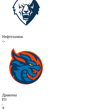
Нефтехимик
-:-
Драконы
П1
-
X