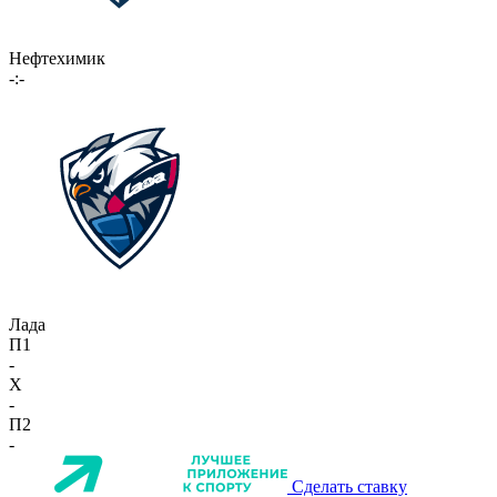
Нефтехимик
-:-
Лада
П1
-
X
-
П2
-
Сделать ставку