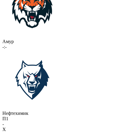
Амур
-:-
Нефтехимик
П1
-
X