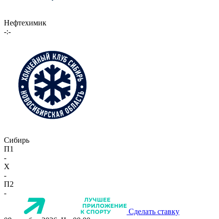
Нефтехимик
-:-
Сибирь
П1
-
X
-
П2
-
Сделать ставку