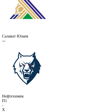
Салават Юлаев
-:-
Нефтехимик
П1
-
X