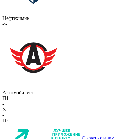
Нефтехимик
-:-
Автомобилист
П1
-
X
-
П2
-
Сделать ставку