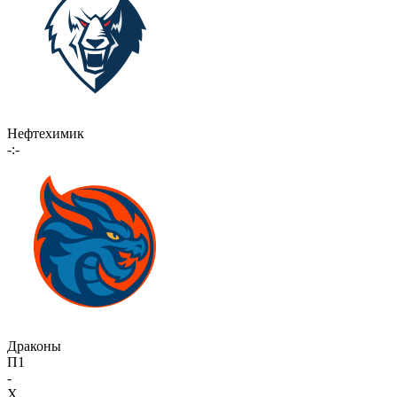
Нефтехимик
-:-
Драконы
П1
-
X