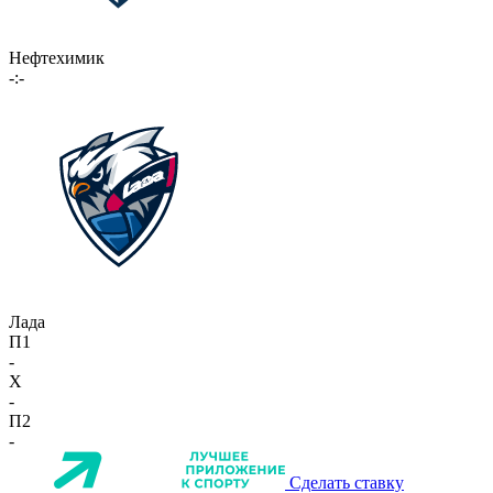
Нефтехимик
-:-
Лада
П1
-
X
-
П2
-
Сделать ставку