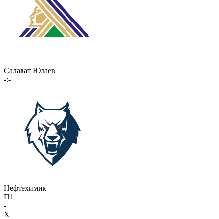
Салават Юлаев
-:-
Нефтехимик
П1
-
X