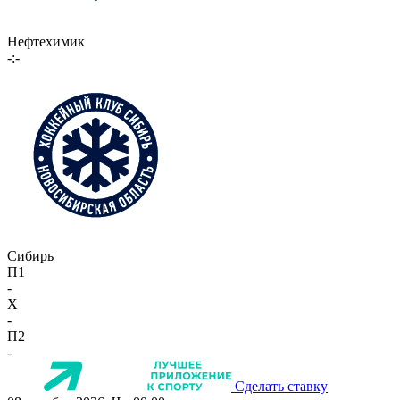
Нефтехимик
-:-
Сибирь
П1
-
X
-
П2
-
Сделать ставку