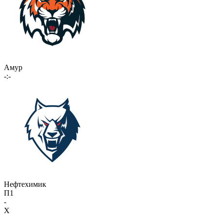
Амур
-:-
Нефтехимик
П1
-
X