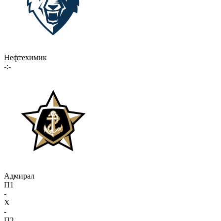
Нефтехимик
-:-
Адмирал
П1
-
X
-
П2