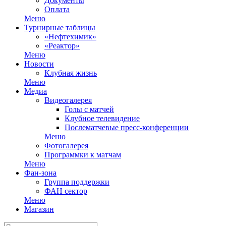
Документы
Оплата
Меню
Турнирные таблицы
«Нефтехимик»
«Реактор»
Меню
Новости
Клубная жизнь
Меню
Медиа
Видеогалерея
Голы с матчей
Клубное телевидение
Послематчевые пресс-конференции
Меню
Фотогалерея
Программки к матчам
Меню
Фан-зона
Группа поддержки
ФАН сектор
Меню
Магазин