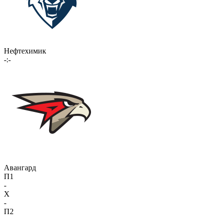
Нефтехимик
-:-
Авангард
П1
-
X
-
П2