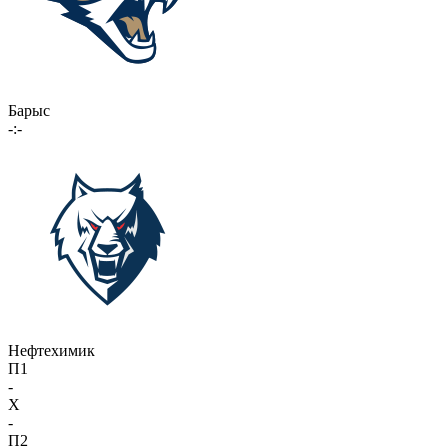
Барыс
-:-
Нефтехимик
П1
-
X
-
П2