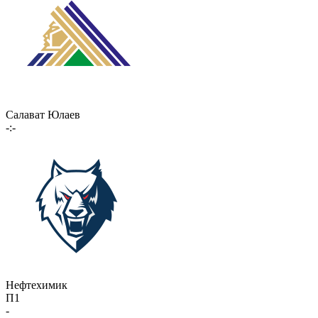
Салават Юлаев
-:-
Нефтехимик
П1
-