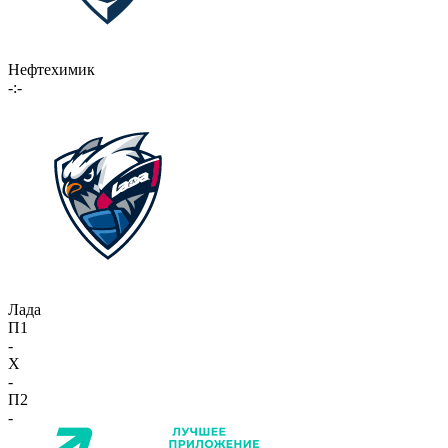
Нефтехимик
-:-
Лада
П1
-
X
-
П2
-