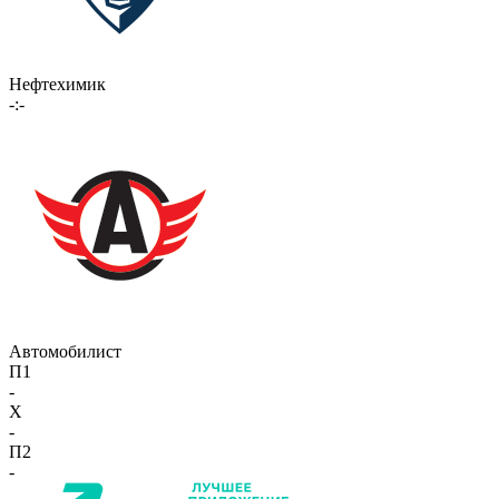
Нефтехимик
-:-
Автомобилист
П1
-
X
-
П2
-