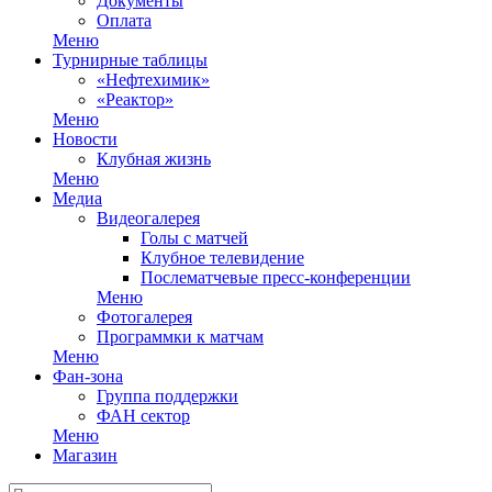
Документы
Оплата
Меню
Турнирные таблицы
«Нефтехимик»
«Реактор»
Меню
Новости
Клубная жизнь
Меню
Медиа
Видеогалерея
Голы с матчей
Клубное телевидение
Послематчевые пресс-конференции
Меню
Фотогалерея
Программки к матчам
Меню
Фан-зона
Группа поддержки
ФАН сектор
Меню
Магазин