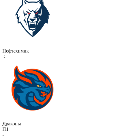
Нефтехимик
-:-
Драконы
П1
-