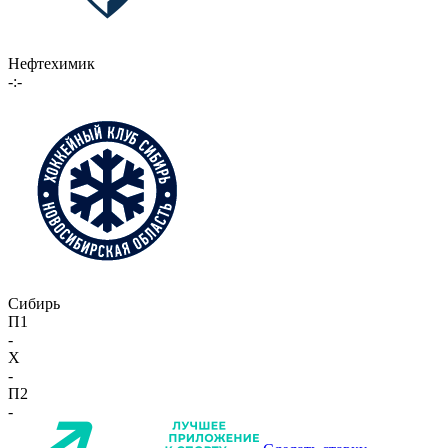
Нефтехимик
-:-
Сибирь
П1
-
X
-
П2
-