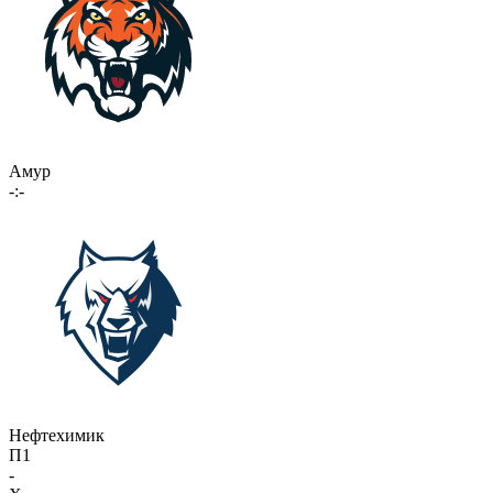
Амур
-:-
Нефтехимик
П1
-