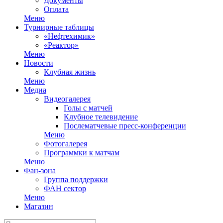
Документы
Оплата
Меню
Турнирные таблицы
«Нефтехимик»
«Реактор»
Меню
Новости
Клубная жизнь
Меню
Медиа
Видеогалерея
Голы с матчей
Клубное телевидение
Послематчевые пресс-конференции
Меню
Фотогалерея
Программки к матчам
Меню
Фан-зона
Группа поддержки
ФАН сектор
Меню
Магазин