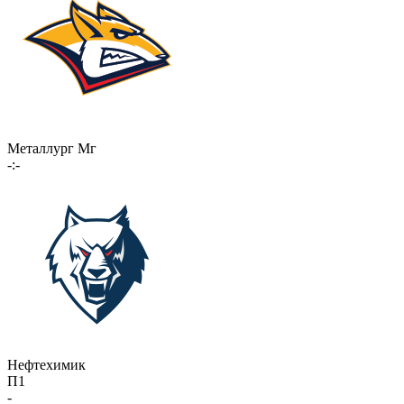
Металлург Мг
-:-
Нефтехимик
П1
-