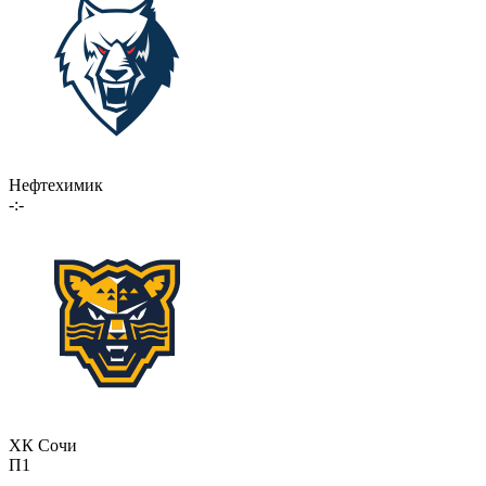
Нефтехимик
-:-
ХК Сочи
П1
-