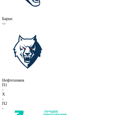
Барыс
-:-
Нефтехимик
П1
-
X
-
П2
-