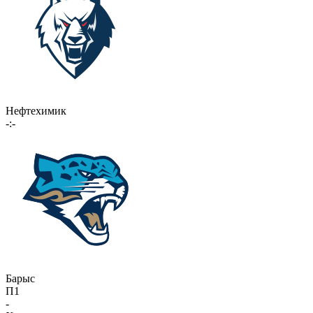
Нефтехимик
-:-
Барыс
П1
-