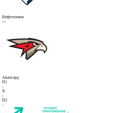
Нефтехимик
-:-
Авангард
П1
-
X
-
П2
-