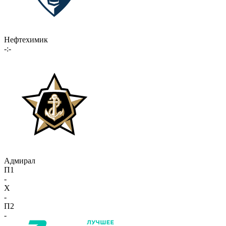
Нефтехимик
-:-
Адмирал
П1
-
X
-
П2
-