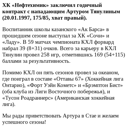
ХК «Нефтехимик» заключил годичный
контракт с нападающим Артуром Тянулиным
(20.01.1997, 175/85, хват правый).
Воспитанник школы казанского «Ак Барса» в
прошедшем сезоне выступал за ХК «Сочи» и
«Ладу». В 59 матчах чемпионата КХЛ форвард
набрал 39 (8+31) очков. Всего за карьеру в КХЛ
Тянулин провел 258 игр, отметившись 169 (54+115)
баллами за результативность.
Помимо КХЛ он пять сезонов провел за океаном,
где поиграл в составе «Оттавы 67» (Хоккейная лига
Онтарио), «Форт Уэйн Кометс» и «Брэмптон Бист»
(оба клуба из Лиги Восточного побережья), и
«Тусон Роадраннерс» (Американская хоккейная
лига).
Мы рады приветствовать Артура в Стае и желаем
успешного сезона!