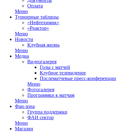
Документы
Оплата
Меню
Турнирные таблицы
«Нефтехимик»
«Реактор»
Меню
Новости
Клубная жизнь
Меню
Медиа
Видеогалерея
Голы с матчей
Клубное телевидение
Послематчевые пресс-конференции
Меню
Фотогалерея
Программки к матчам
Меню
Фан-зона
Группа поддержки
ФАН сектор
Меню
Магазин