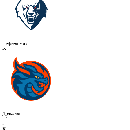
Нефтехимик
-:-
Драконы
П1
-
X