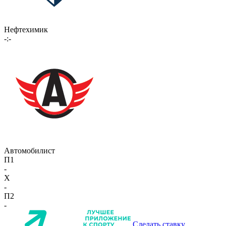
Нефтехимик
-:-
Автомобилист
П1
-
X
-
П2
-
Сделать ставку