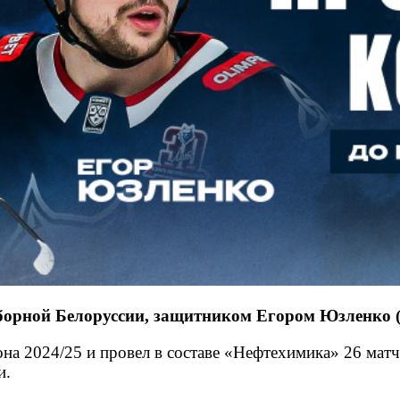
рной Белоруссии, защитником Егором Юзленко (8.0
а 2024/25 и провел в составе «Нефтехимика» 26 матче
и.