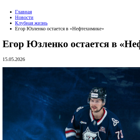
Главная
Новости
Клубная жизнь
Егор Юзленко остается в «Нефтехимике»
Егор Юзленко остается в «Не
15.05.2026