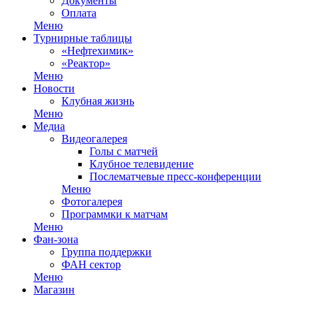
Документы
Оплата
Меню
Турнирные таблицы
«Нефтехимик»
«Реактор»
Меню
Новости
Клубная жизнь
Меню
Медиа
Видеогалерея
Голы с матчей
Клубное телевидение
Послематчевые пресс-конференции
Меню
Фотогалерея
Программки к матчам
Меню
Фан-зона
Группа поддержки
ФАН сектор
Меню
Магазин