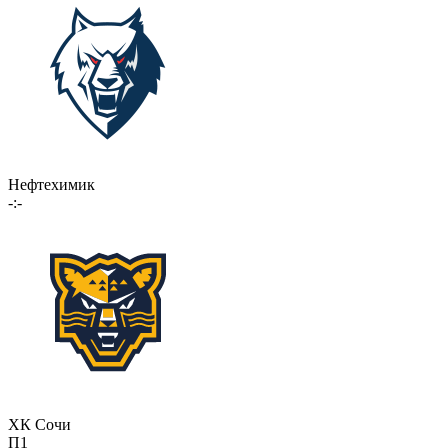
Нефтехимик
-:-
ХК Сочи
П1