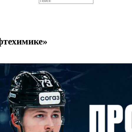
фтехимике»