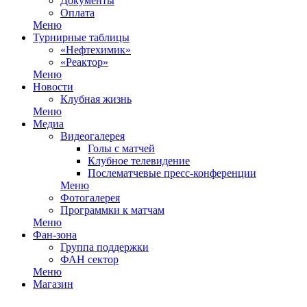
Документы
Оплата
Меню
Турнирные таблицы
«Нефтехимик»
«Реактор»
Меню
Новости
Клубная жизнь
Меню
Медиа
Видеогалерея
Голы с матчей
Клубное телевидение
Послематчевые пресс-конференции
Меню
Фотогалерея
Программки к матчам
Меню
Фан-зона
Группа поддержки
ФАН сектор
Меню
Магазин