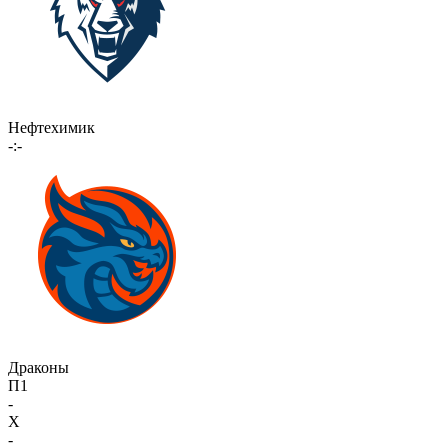
Нефтехимик
-:-
Драконы
П1
-
X
-