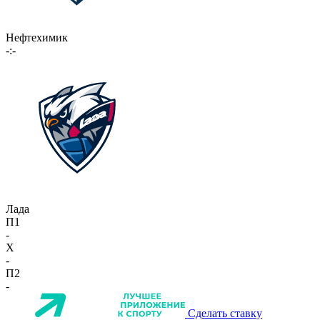
Нефтехимик
-:-
Лада
П1
-
X
-
П2
-
Сделать ставку