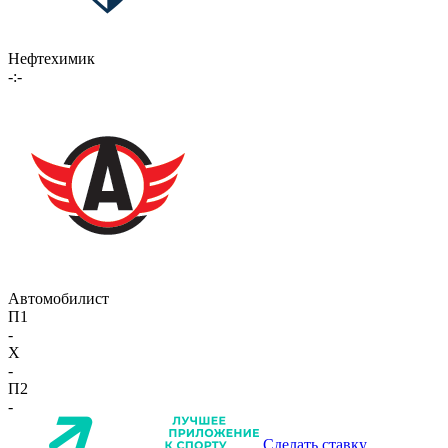
Нефтехимик
-:-
Автомобилист
П1
-
X
-
П2
-
Сделать ставку