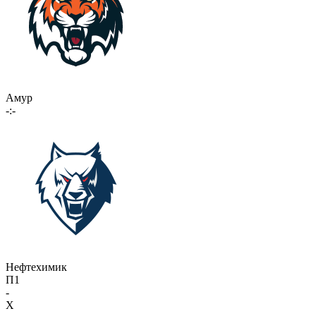
Амур
-:-
Нефтехимик
П1
-
X