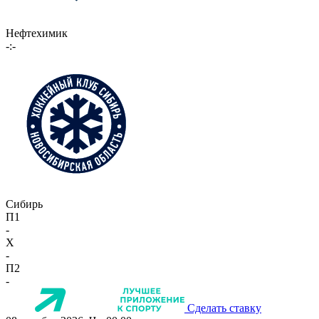
Нефтехимик
-:-
Сибирь
П1
-
X
-
П2
-
Сделать ставку