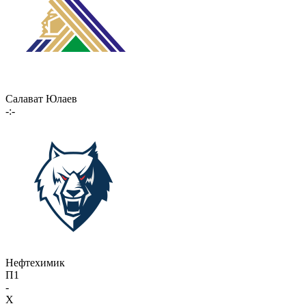
Салават Юлаев
-:-
Нефтехимик
П1
-
X