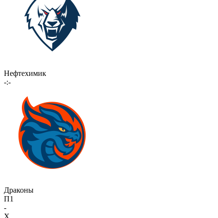
Нефтехимик
-:-
Драконы
П1
-
X