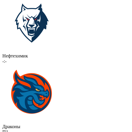
Нефтехимик
-:-
Драконы
П1