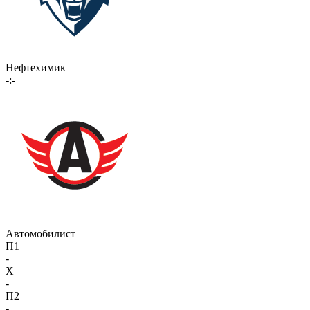
Нефтехимик
-:-
Автомобилист
П1
-
X
-
П2
-