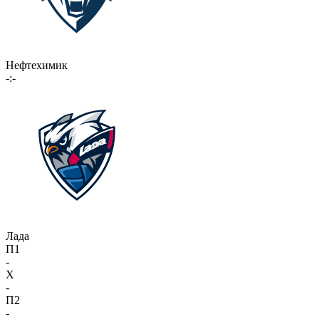
Нефтехимик
-:-
Лада
П1
-
X
-
П2
-