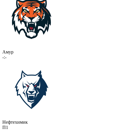
Амур
-:-
Нефтехимик
П1