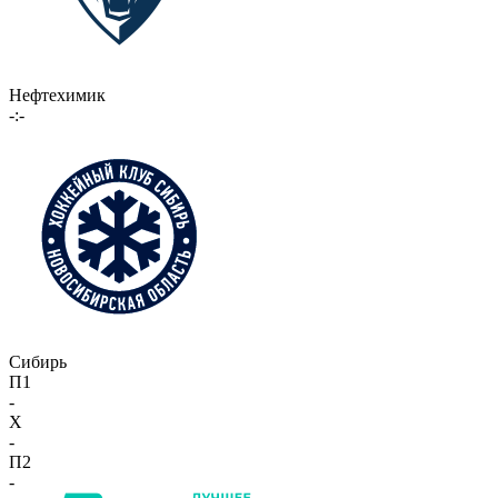
Нефтехимик
-:-
Сибирь
П1
-
X
-
П2
-