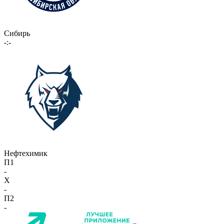
Сибирь
-:-
Нефтехимик
П1
-
X
-
П2
-