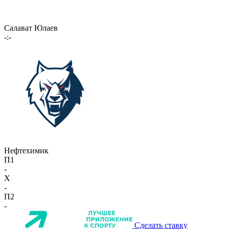
Салават Юлаев
-:-
Нефтехимик
П1
-
X
-
П2
-
Сделать ставку