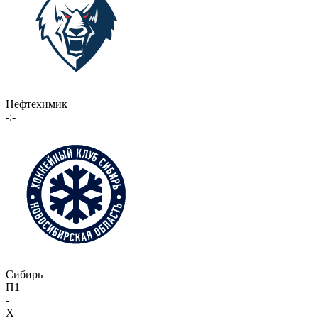
Нефтехимик
-:-
Сибирь
П1
-
X