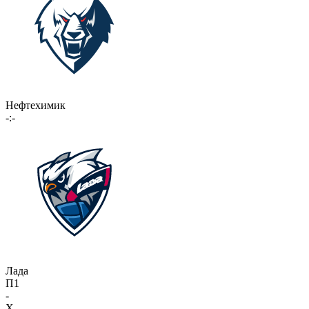
Нефтехимик
-:-
Лада
П1
-
X