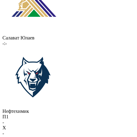
Салават Юлаев
-:-
Нефтехимик
П1
-
X
-