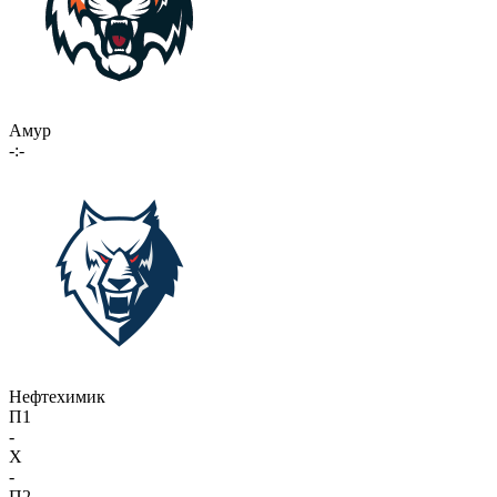
Амур
-:-
Нефтехимик
П1
-
X
-
П2