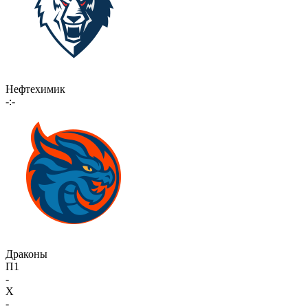
Нефтехимик
-:-
Драконы
П1
-
X
-