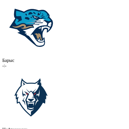
Барыс
-:-