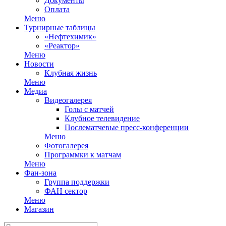
Документы
Оплата
Меню
Турнирные таблицы
«Нефтехимик»
«Реактор»
Меню
Новости
Клубная жизнь
Меню
Медиа
Видеогалерея
Голы с матчей
Клубное телевидение
Послематчевые пресс-конференции
Меню
Фотогалерея
Программки к матчам
Меню
Фан-зона
Группа поддержки
ФАН сектор
Меню
Магазин