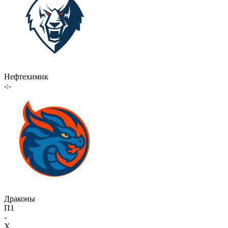
Нефтехимик
-:-
Драконы
П1
-
X