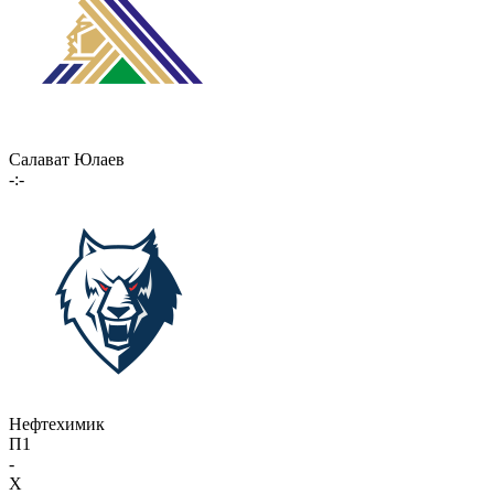
Салават Юлаев
-:-
Нефтехимик
П1
-
X