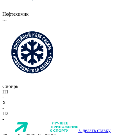
Нефтехимик
-:-
Сибирь
П1
-
X
-
П2
-
Сделать ставку