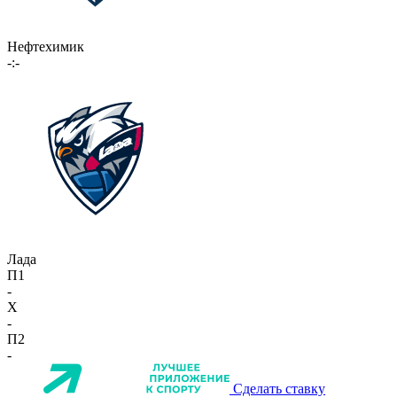
Нефтехимик
-:-
Лада
П1
-
X
-
П2
-
Сделать ставку