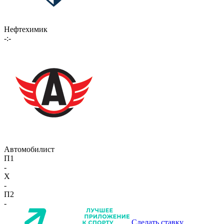
Нефтехимик
-:-
Автомобилист
П1
-
X
-
П2
-
Сделать ставку