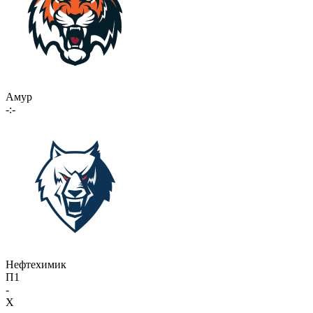
Амур
-:-
Нефтехимик
П1
-
X