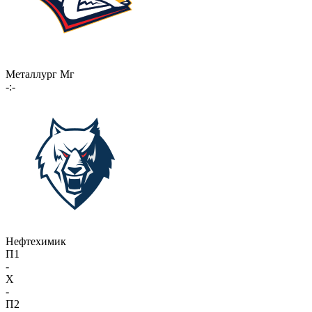
Металлург Мг
-:-
Нефтехимик
П1
-
X
-
П2