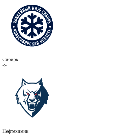
Сибирь
-:-
Нефтехимик