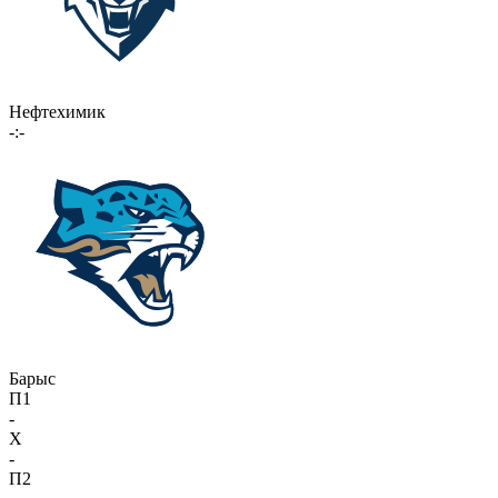
Нефтехимик
-:-
Барыс
П1
-
X
-
П2