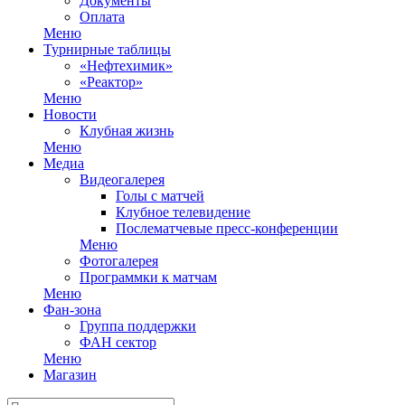
Документы
Оплата
Меню
Турнирные таблицы
«Нефтехимик»
«Реактор»
Меню
Новости
Клубная жизнь
Меню
Медиа
Видеогалерея
Голы с матчей
Клубное телевидение
Послематчевые пресс-конференции
Меню
Фотогалерея
Программки к матчам
Меню
Фан-зона
Группа поддержки
ФАН сектор
Меню
Магазин