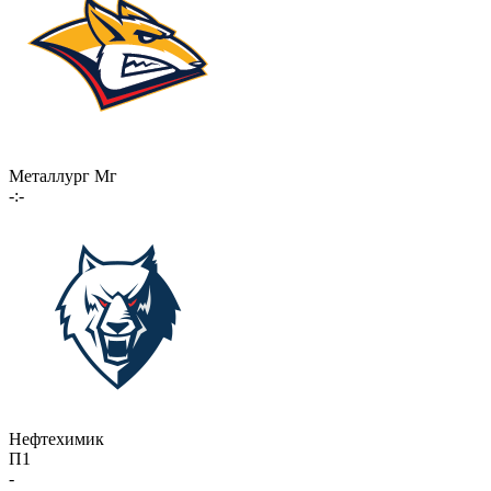
Металлург Мг
-:-
Нефтехимик
П1
-