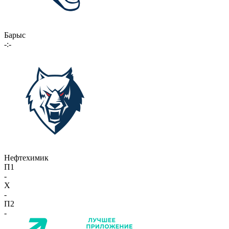
Барыс
-:-
Нефтехимик
П1
-
X
-
П2
-