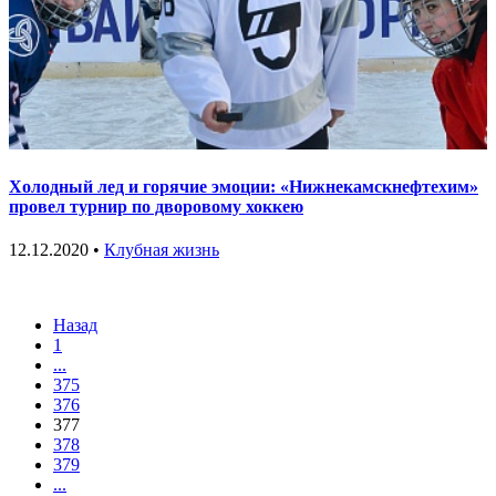
Холодный лед и горячие эмоции: «Нижнекамскнефтехим»
провел турнир по дворовому хоккею
12.12.2020 •
Клубная жизнь
Назад
1
...
375
376
377
378
379
...