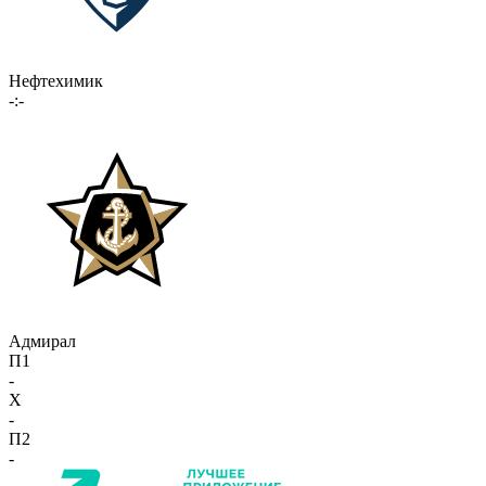
Нефтехимик
-:-
Адмирал
П1
-
X
-
П2
-