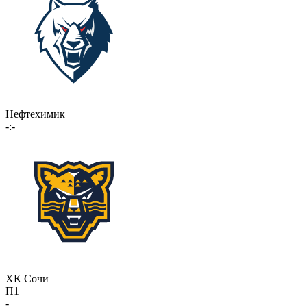
Нефтехимик
-:-
ХК Сочи
П1
-