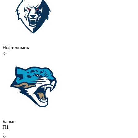
Нефтехимик
-:-
Барыс
П1
-