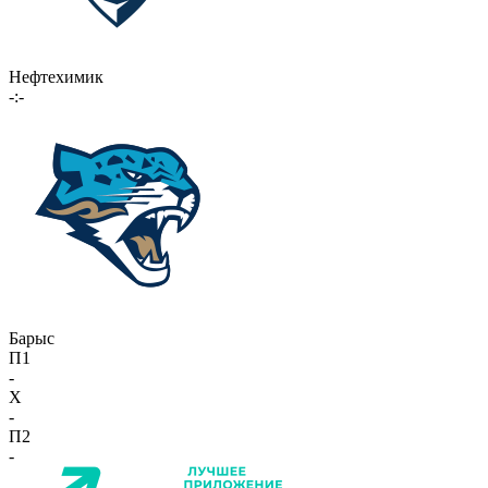
Нефтехимик
-:-
Барыс
П1
-
X
-
П2
-