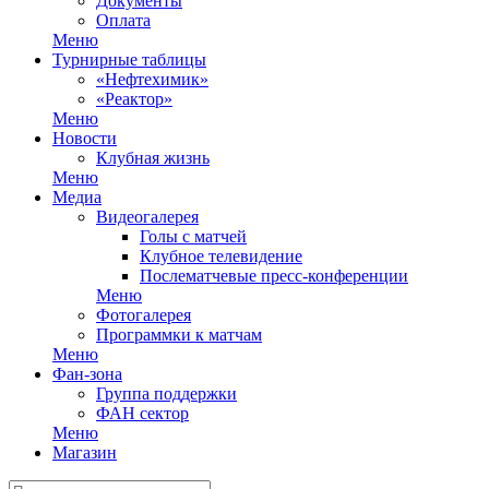
Документы
Оплата
Меню
Турнирные таблицы
«Нефтехимик»
«Реактор»
Меню
Новости
Клубная жизнь
Меню
Медиа
Видеогалерея
Голы с матчей
Клубное телевидение
Послематчевые пресс-конференции
Меню
Фотогалерея
Программки к матчам
Меню
Фан-зона
Группа поддержки
ФАН сектор
Меню
Магазин