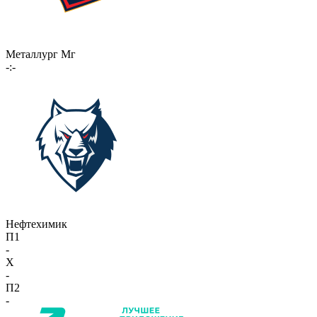
Металлург Мг
-:-
Нефтехимик
П1
-
X
-
П2
-