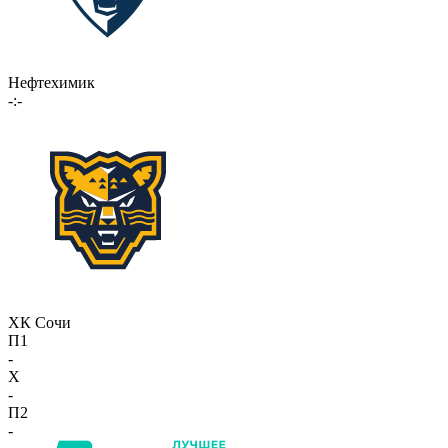
Нефтехимик
-:-
ХК Сочи
П1
-
X
-
П2
-