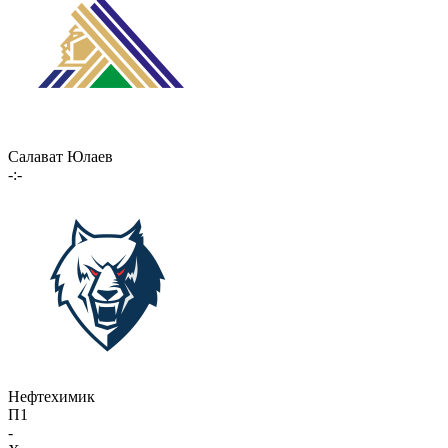
Салават Юлаев
-:-
Нефтехимик
П1
-