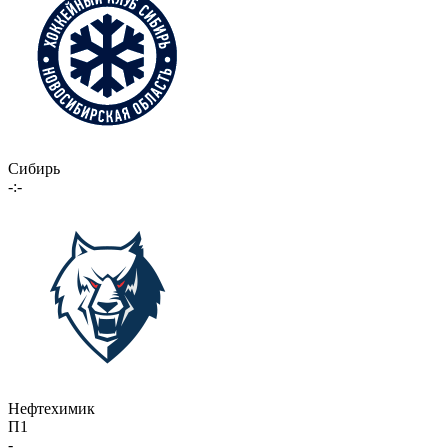
Сибирь
-:-
Нефтехимик
П1
-