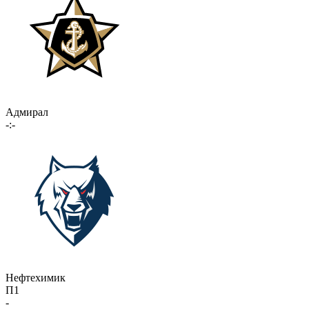
Адмирал
-:-
Нефтехимик
П1
-