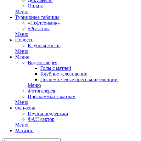
Документы
Оплата
Меню
Турнирные таблицы
«Нефтехимик»
«Реактор»
Меню
Новости
Клубная жизнь
Меню
Медиа
Видеогалерея
Голы с матчей
Клубное телевидение
Послематчевые пресс-конференции
Меню
Фотогалерея
Программки к матчам
Меню
Фан-зона
Группа поддержки
ФАН сектор
Меню
Магазин