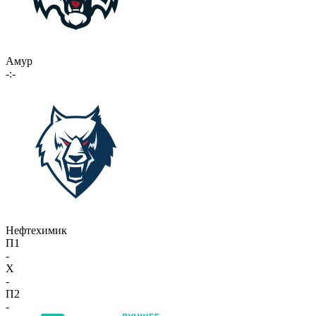
Амур
-:-
Нефтехимик
П1
-
X
-
П2
-