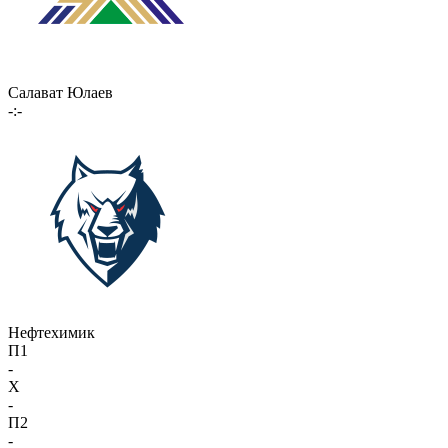
Салават Юлаев
-:-
Нефтехимик
П1
-
X
-
П2
-