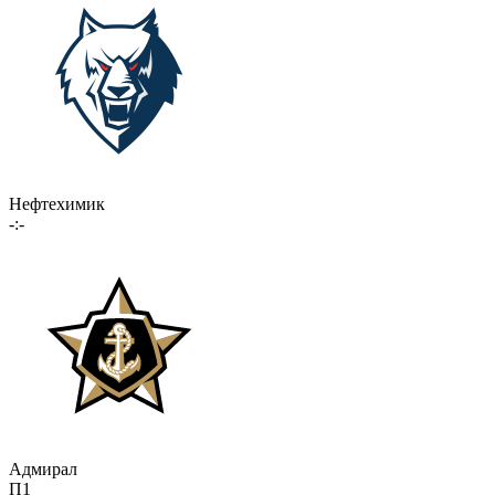
Нефтехимик
-:-
Адмирал
П1