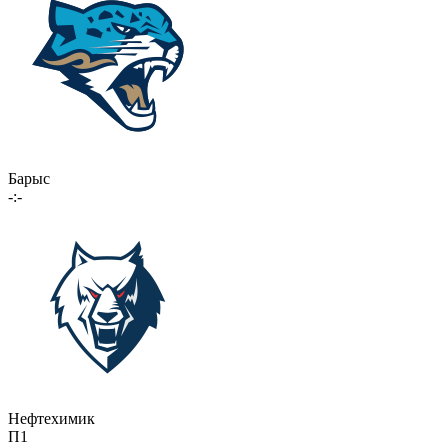
Барыс
-:-
Нефтехимик
П1