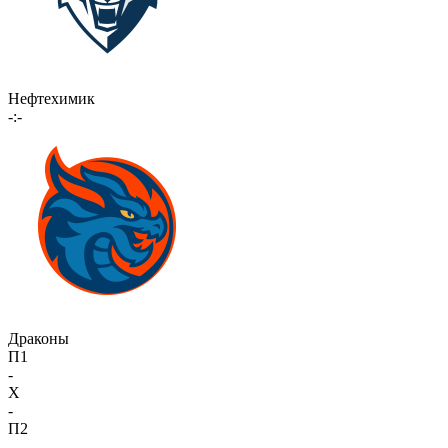
Нефтехимик
-:-
Драконы
П1
-
X
-
П2
-