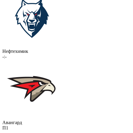
Нефтехимик
-:-
Авангард
П1