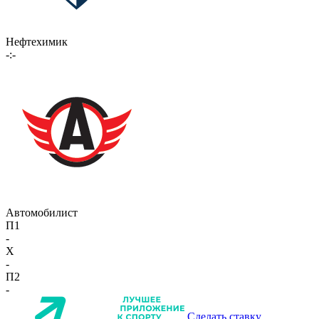
Нефтехимик
-:-
Автомобилист
П1
-
X
-
П2
-
Сделать ставку