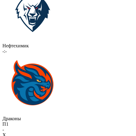
Нефтехимик
-:-
Драконы
П1
-
X