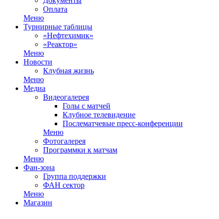
Документы
Оплата
Меню
Турнирные таблицы
«Нефтехимик»
«Реактор»
Меню
Новости
Клубная жизнь
Меню
Медиа
Видеогалерея
Голы с матчей
Клубное телевидение
Послематчевые пресс-конференции
Меню
Фотогалерея
Программки к матчам
Меню
Фан-зона
Группа поддержки
ФАН сектор
Меню
Магазин