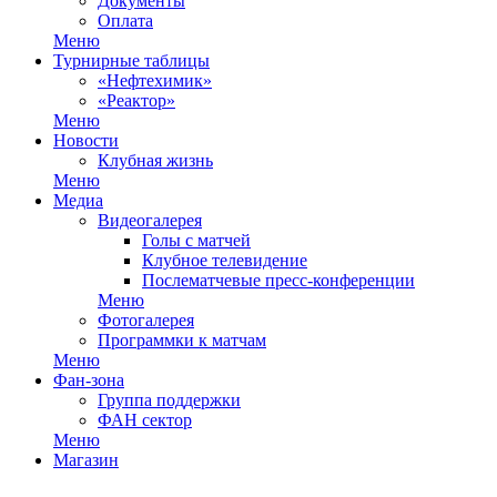
Документы
Оплата
Меню
Турнирные таблицы
«Нефтехимик»
«Реактор»
Меню
Новости
Клубная жизнь
Меню
Медиа
Видеогалерея
Голы с матчей
Клубное телевидение
Послематчевые пресс-конференции
Меню
Фотогалерея
Программки к матчам
Меню
Фан-зона
Группа поддержки
ФАН сектор
Меню
Магазин