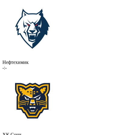
Нефтехимик
-:-
ХК Сочи