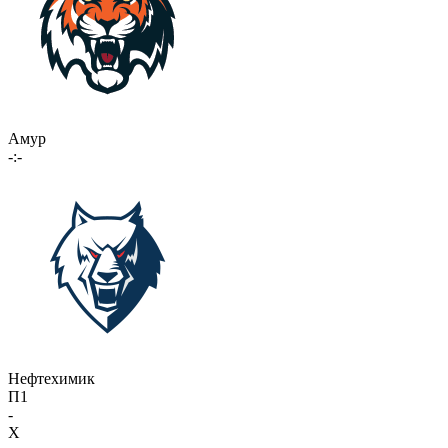
Амур
-:-
Нефтехимик
П1
-
X