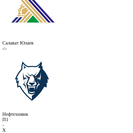
Салават Юлаев
-:-
Нефтехимик
П1
-
X