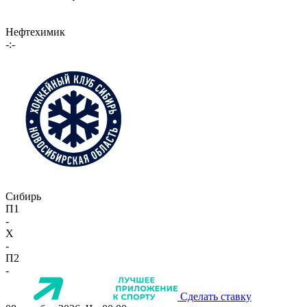
Нефтехимик
-:-
Сибирь
П1
-
X
-
П2
-
Сделать ставку