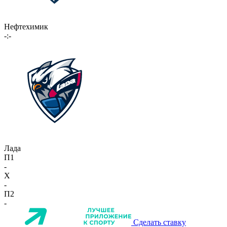
Нефтехимик
-:-
Лада
П1
-
X
-
П2
-
Сделать ставку