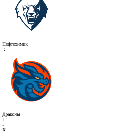
Нефтехимик
-:-
Драконы
П1
-
X