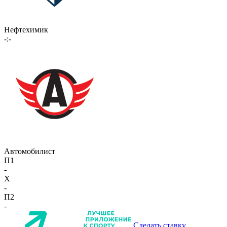
Нефтехимик
-:-
Автомобилист
П1
-
X
-
П2
-
Сделать ставку