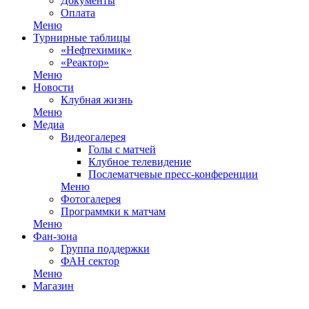
Документы
Оплата
Меню
Турнирные таблицы
«Нефтехимик»
«Реактор»
Меню
Новости
Клубная жизнь
Меню
Медиа
Видеогалерея
Голы с матчей
Клубное телевидение
Послематчевые пресс-конференции
Меню
Фотогалерея
Программки к матчам
Меню
Фан-зона
Группа поддержки
ФАН сектор
Меню
Магазин