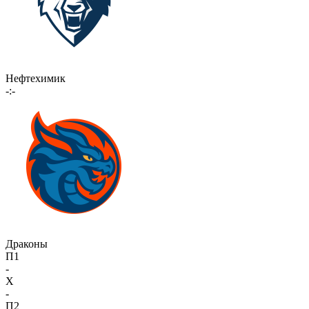
Нефтехимик
-:-
Драконы
П1
-
X
-
П2