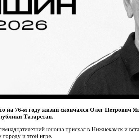
то на 76-м году жизни скончался Олег Петрович Я
публики Татарстан.
да семнадцатилетний юноша приехал в Нижнекамск и вст
 городу и этой игре.