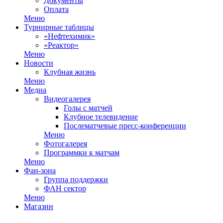
Документы
Оплата
Меню
Турнирные таблицы
«Нефтехимик»
«Реактор»
Меню
Новости
Клубная жизнь
Меню
Медиа
Видеогалерея
Голы с матчей
Клубное телевидение
Послематчевые пресс-конференции
Меню
Фотогалерея
Программки к матчам
Меню
Фан-зона
Группа поддержки
ФАН сектор
Меню
Магазин