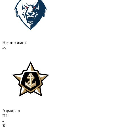
Нефтехимик
-:-
Адмирал
П1
-
X