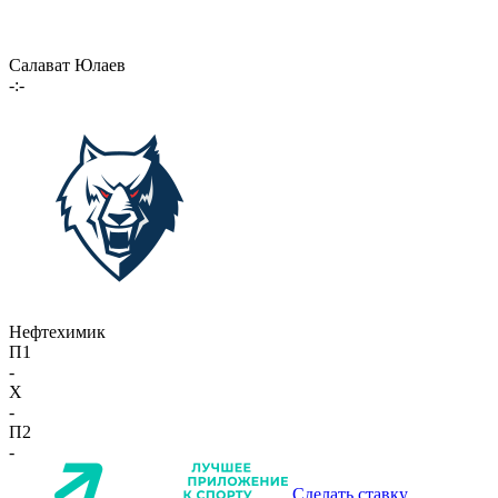
Салават Юлаев
-:-
Нефтехимик
П1
-
X
-
П2
-
Сделать ставку