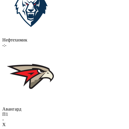
Нефтехимик
-:-
Авангард
П1
-
X