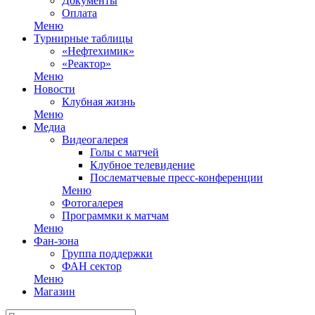
Документы
Оплата
Меню
Турнирные таблицы
«Нефтехимик»
«Реактор»
Меню
Новости
Клубная жизнь
Меню
Медиа
Видеогалерея
Голы с матчей
Клубное телевидение
Послематчевые пресс-конференции
Меню
Фотогалерея
Программки к матчам
Меню
Фан-зона
Группа поддержки
ФАН сектор
Меню
Магазин