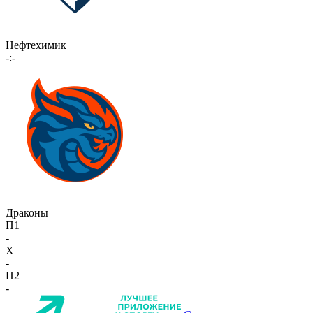
Нефтехимик
-:-
Драконы
П1
-
X
-
П2
-