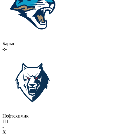
Барыс
-:-
Нефтехимик
П1
-
X