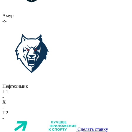
Амур
-:-
Нефтехимик
П1
-
X
-
П2
-
Сделать ставку