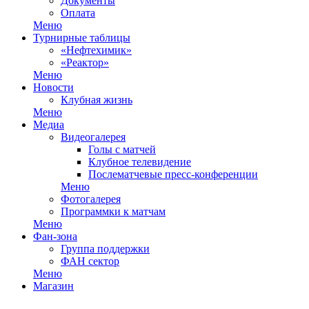
Документы
Оплата
Меню
Турнирные таблицы
«Нефтехимик»
«Реактор»
Меню
Новости
Клубная жизнь
Меню
Медиа
Видеогалерея
Голы с матчей
Клубное телевидение
Послематчевые пресс-конференции
Меню
Фотогалерея
Программки к матчам
Меню
Фан-зона
Группа поддержки
ФАН сектор
Меню
Магазин