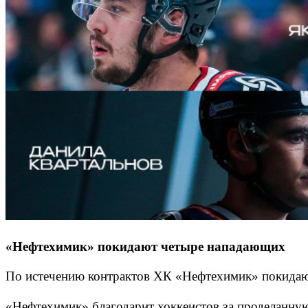
«Нефтехимик» покидают четыре нападающих
По истечению контрактов ХК «Нефтехимик» покидают
«Нефтехимик» благодарит хоккеистов за проделанну