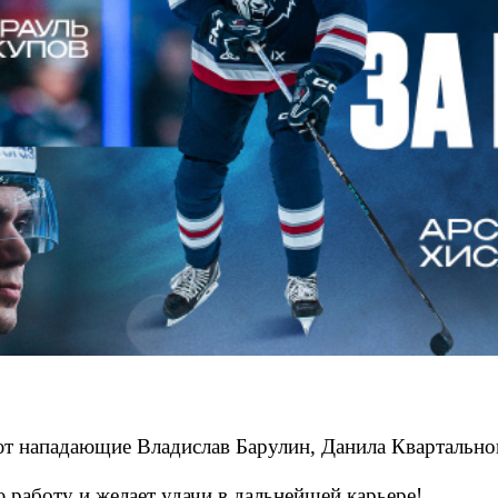
 нападающие Владислав Барулин, Данила Квартальнов
ю р
аботу и желает удачи в дальнейшей карьере!