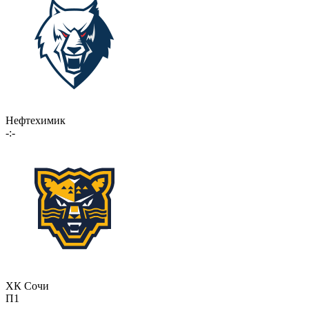
Нефтехимик
-:-
ХК Сочи
П1