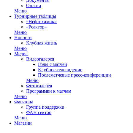
Документы
Оплата
Меню
Турнирные таблицы
«Нефтехимик»
«Реактор»
Меню
Новости
Клубная жизнь
Меню
Медиа
Видеогалерея
Голы с матчей
Клубное телевидение
Послематчевые пресс-конференции
Меню
Фотогалерея
Программки к матчам
Меню
Фан-зона
Группа поддержки
ФАН сектор
Меню
Магазин