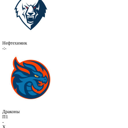
Нефтехимик
-:-
Драконы
П1
-
X