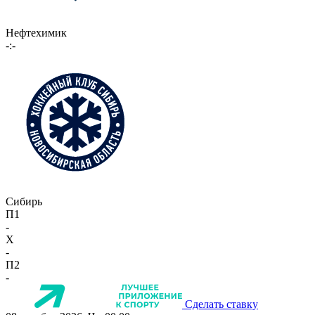
Нефтехимик
-:-
Сибирь
П1
-
X
-
П2
-
Сделать ставку