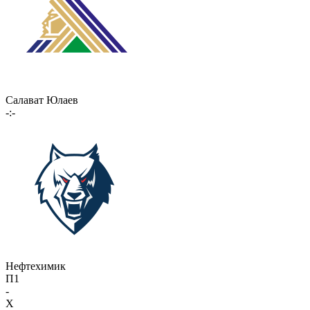
Салават Юлаев
-:-
Нефтехимик
П1
-
X