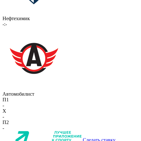
Нефтехимик
-:-
Автомобилист
П1
-
X
-
П2
-
Сделать ставку