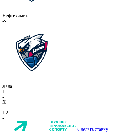
Нефтехимик
-:-
Лада
П1
-
X
-
П2
-
Сделать ставку