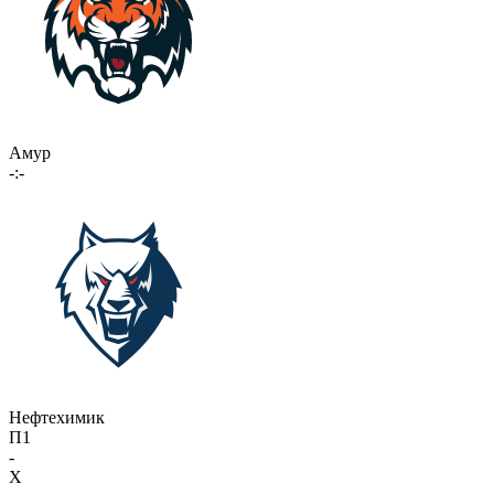
Амур
-:-
Нефтехимик
П1
-
X