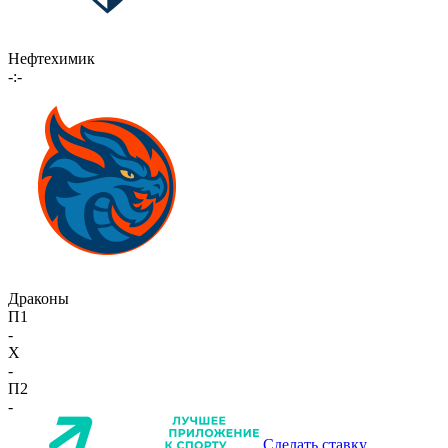
Нефтехимик
-:-
Драконы
П1
-
X
-
П2
-
Сделать ставку