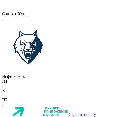
Салават Юлаев
-:-
Нефтехимик
П1
-
X
-
П2
-
Сделать ставку