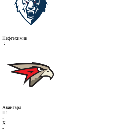
Нефтехимик
-:-
Авангард
П1
-
X
-