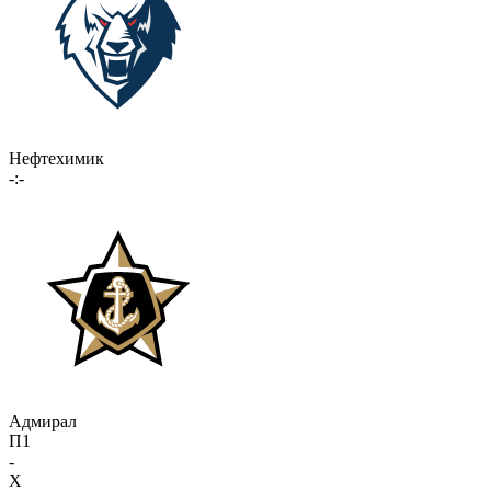
Нефтехимик
-:-
Адмирал
П1
-
X