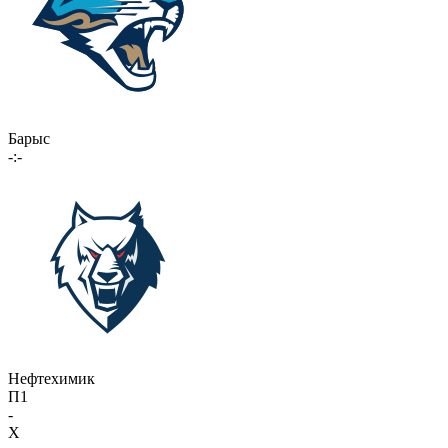
Барыс
-:-
Нефтехимик
П1
-
X