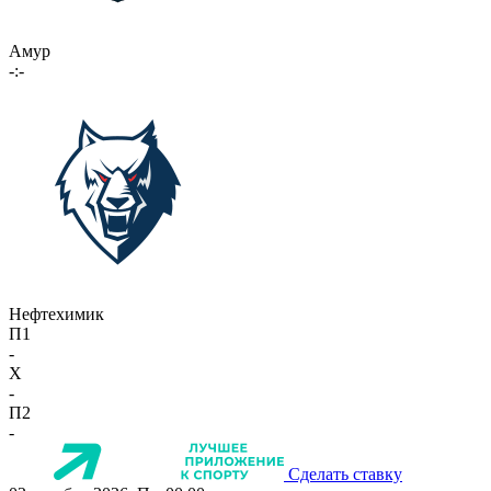
Амур
-:-
Нефтехимик
П1
-
X
-
П2
-
Сделать ставку