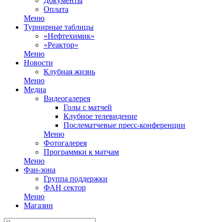
Документы
Оплата
Меню
Турнирные таблицы
«Нефтехимик»
«Реактор»
Меню
Новости
Клубная жизнь
Меню
Медиа
Видеогалерея
Голы с матчей
Клубное телевидение
Послематчевые пресс-конференции
Меню
Фотогалерея
Программки к матчам
Меню
Фан-зона
Группа поддержки
ФАН сектор
Меню
Магазин