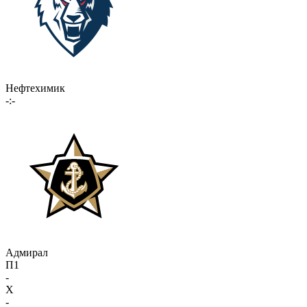
Нефтехимик
-:-
Адмирал
П1
-
X
-