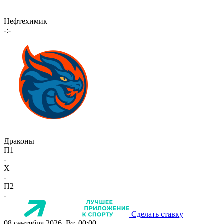
Нефтехимик
-:-
Драконы
П1
-
X
-
П2
-
Сделать ставку
08 сентября 2026, Вт, 00:00