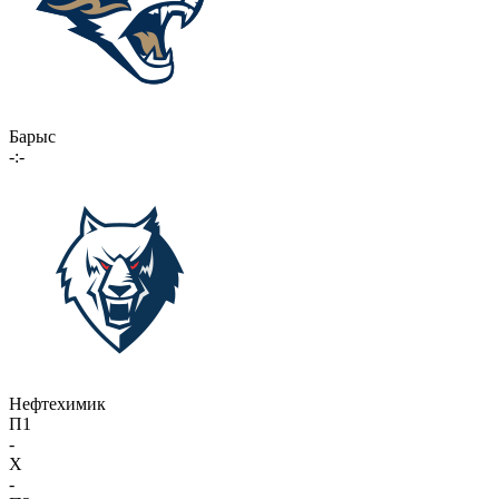
Барыс
-:-
Нефтехимик
П1
-
X
-