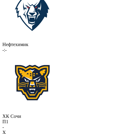
Нефтехимик
-:-
ХК Сочи
П1
-
X