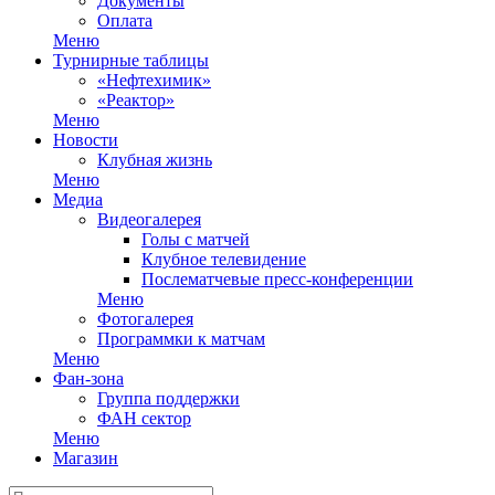
Документы
Оплата
Меню
Турнирные таблицы
«Нефтехимик»
«Реактор»
Меню
Новости
Клубная жизнь
Меню
Медиа
Видеогалерея
Голы с матчей
Клубное телевидение
Послематчевые пресс-конференции
Меню
Фотогалерея
Программки к матчам
Меню
Фан-зона
Группа поддержки
ФАН сектор
Меню
Магазин