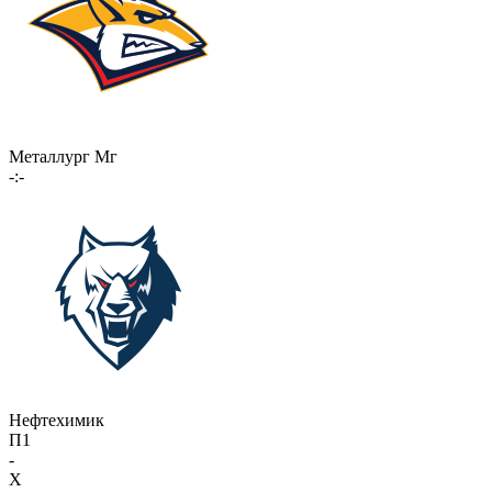
Металлург Мг
-:-
Нефтехимик
П1
-
X