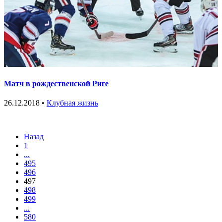
Матч в рождественской Риге
26.12.2018 •
Клубная жизнь
Назад
1
...
495
496
497
498
499
...
580