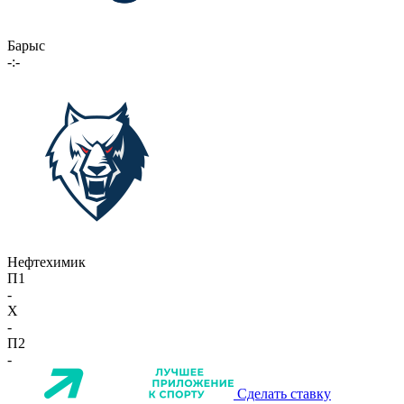
Барыс
-:-
Нефтехимик
П1
-
X
-
П2
-
Сделать ставку