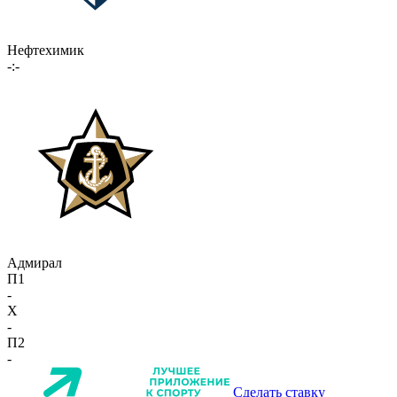
Нефтехимик
-:-
Адмирал
П1
-
X
-
П2
-
Сделать ставку