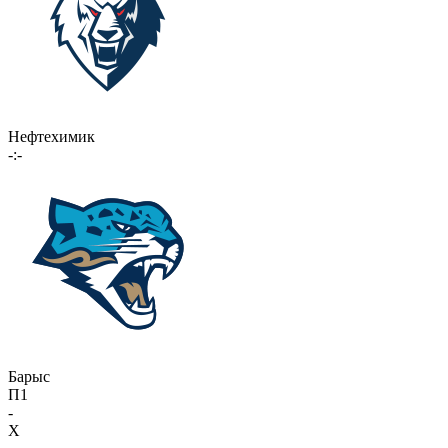
Нефтехимик
-:-
Барыс
П1
-
X