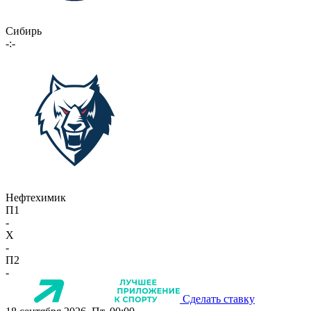
Сибирь
-:-
Нефтехимик
П1
-
X
-
П2
-
Сделать ставку