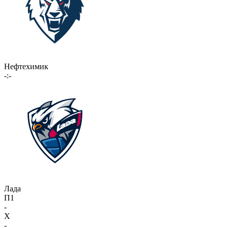
Нефтехимик
-:-
Лада
П1
-
X
-