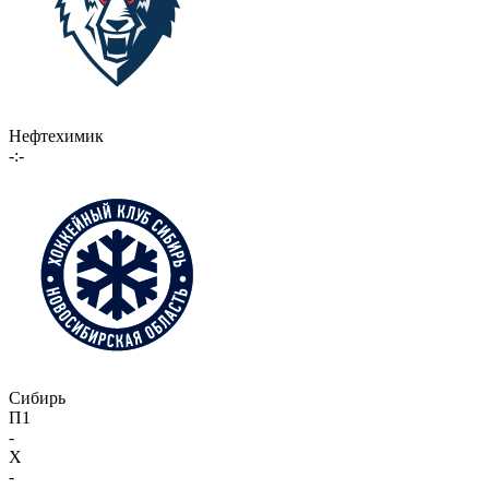
Нефтехимик
-:-
Сибирь
П1
-
X
-