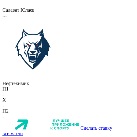
Салават Юлаев
-:-
Нефтехимик
П1
-
X
-
П2
-
Сделать ставку
все матчи