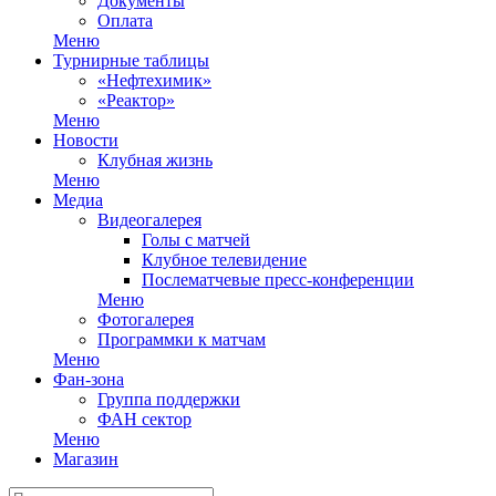
Документы
Оплата
Меню
Турнирные таблицы
«Нефтехимик»
«Реактор»
Меню
Новости
Клубная жизнь
Меню
Медиа
Видеогалерея
Голы с матчей
Клубное телевидение
Послематчевые пресс-конференции
Меню
Фотогалерея
Программки к матчам
Меню
Фан-зона
Группа поддержки
ФАН сектор
Меню
Магазин