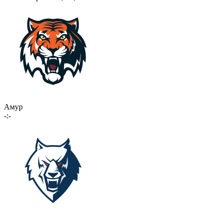
Амур
-:-