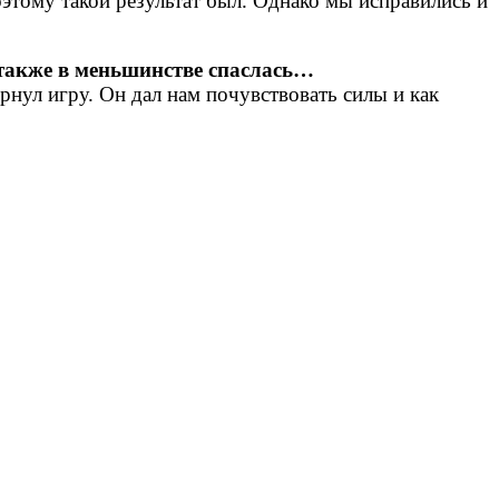
этому такой результат был. Однако мы исправились и
 также в меньшинстве спаслась…
рнул игру. Он дал нам почувствовать силы и как