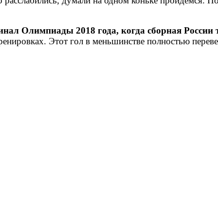
 расслабились, думали на одном коньке пройдемся. По
финал Олимпиады 2018 года, когда сборная России
тренировках. Этот гол в меньшинстве полностью переве