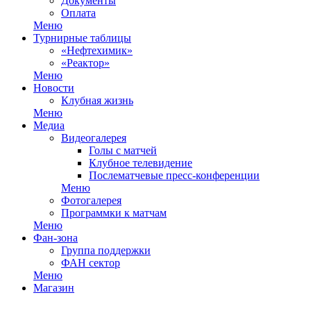
Документы
Оплата
Меню
Турнирные таблицы
«Нефтехимик»
«Реактор»
Меню
Новости
Клубная жизнь
Меню
Медиа
Видеогалерея
Голы с матчей
Клубное телевидение
Послематчевые пресс-конференции
Меню
Фотогалерея
Программки к матчам
Меню
Фан-зона
Группа поддержки
ФАН сектор
Меню
Магазин