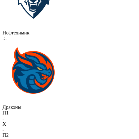
Нефтехимик
-:-
Драконы
П1
-
X
-
П2