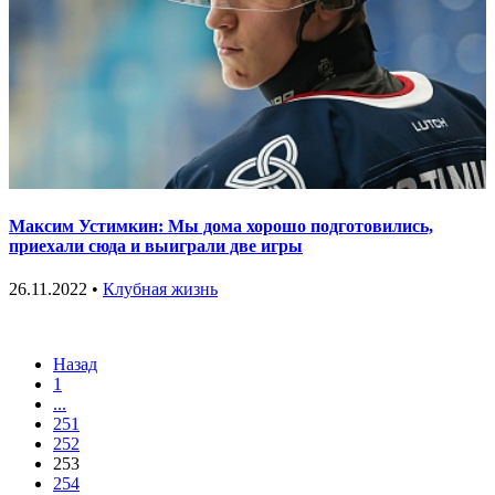
Максим Устимкин: Мы дома хорошо подготовились,
приехали сюда и выиграли две игры
26.11.2022 •
Клубная жизнь
Назад
1
...
251
252
253
254