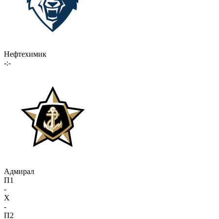
Нефтехимик
-:-
Адмирал
П1
-
X
-
П2