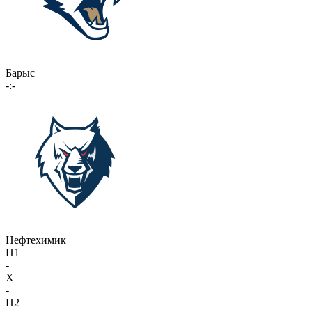
Барыс
-:-
Нефтехимик
П1
-
X
-
П2