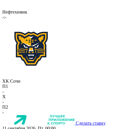
Нефтехимик
-:-
ХК Сочи
П1
-
X
-
П2
-
Сделать ставку
11 сентября 2026, Пт, 00:00