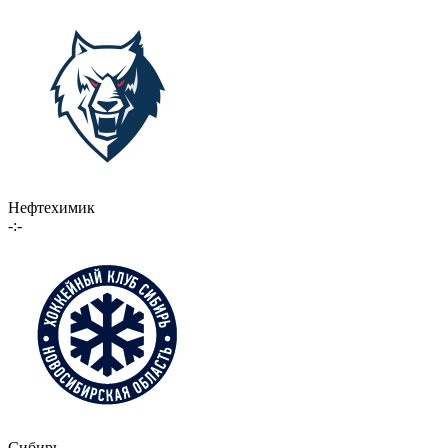
Нефтехимик
-:-
Сибирь