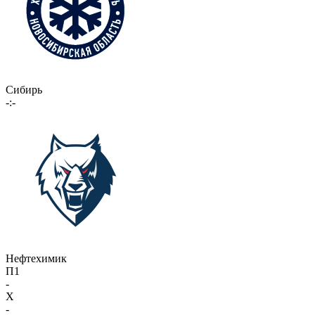
Сибирь
-:-
Нефтехимик
П1
-
X
-