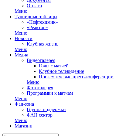
Документы
Оплата
Меню
Турнирные таблицы
«Нефтехимик»
«Реактор»
Меню
Новости
Клубная жизнь
Меню
Медиа
Видеогалерея
Голы с матчей
Клубное телевидение
Послематчевые пресс-конференции
Меню
Фотогалерея
Программки к матчам
Меню
Фан-зона
Группа поддержки
ФАН сектор
Меню
Магазин