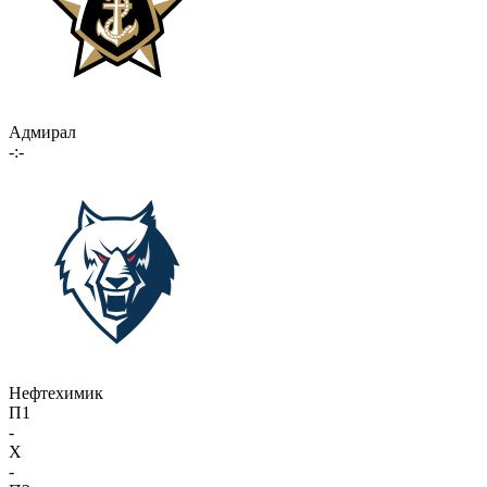
Адмирал
-:-
Нефтехимик
П1
-
X
-