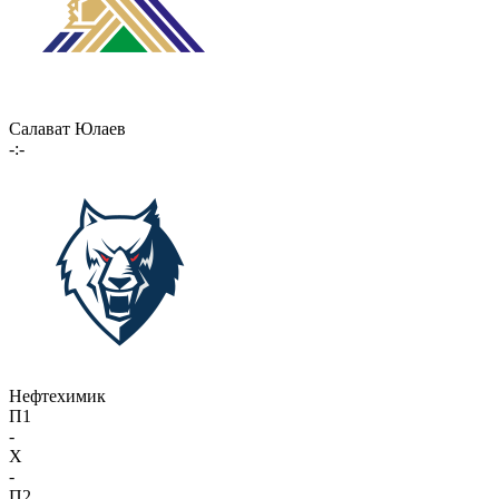
Салават Юлаев
-:-
Нефтехимик
П1
-
X
-
П2