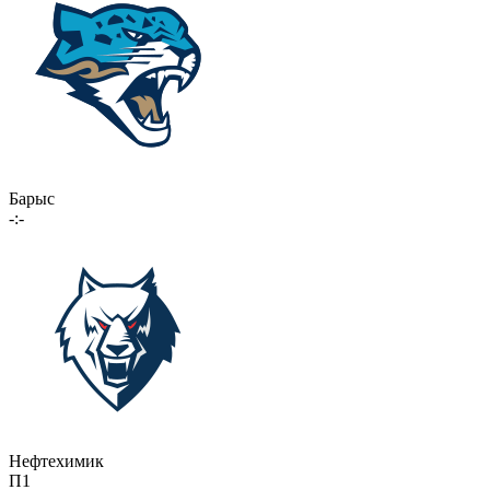
Барыс
-:-
Нефтехимик
П1