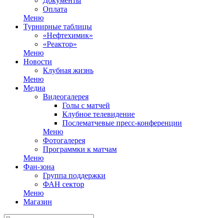
Документы
Оплата
Меню
Турнирные таблицы
«Нефтехимик»
«Реактор»
Меню
Новости
Клубная жизнь
Меню
Медиа
Видеогалерея
Голы с матчей
Клубное телевидение
Послематчевые пресс-конференции
Меню
Фотогалерея
Программки к матчам
Меню
Фан-зона
Группа поддержки
ФАН сектор
Меню
Магазин