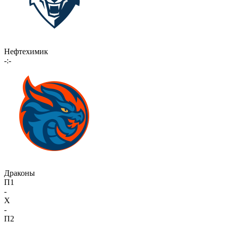
Нефтехимик
-:-
Драконы
П1
-
X
-
П2