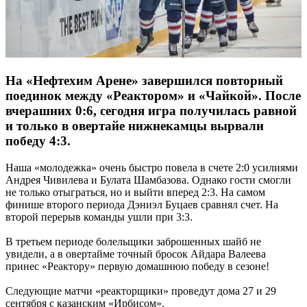
На «Нефтехим Арене» завершился повторный
поединок между «Реактором» и «Чайкой». После
вчерашних 0:6, сегодня игра получилась равной
и только в овертайе нижнекамцы вырвали
победу 4:3.
Наша «молодежка» очень быстро повела в счете 2:0 усилиями
Андрея Чивилева и Булата Шамбазова. Однако гости смогли
не только отыграться, но и выйти вперед 2:3. На самом
финише второго периода Дэниэл Буцаев сравнял счет. На
второй перерыв команды ушли при 3:3.
В третьем периоде болельщики заброшенных шайб не
увидели, а в овертайме точный бросок Айдара Валеева
принес «Реактору» первую домашнюю победу в сезоне!
Следующие матчи «реакторщики» проведут дома 27 и 29
сентября с казанским «Ирбисом».