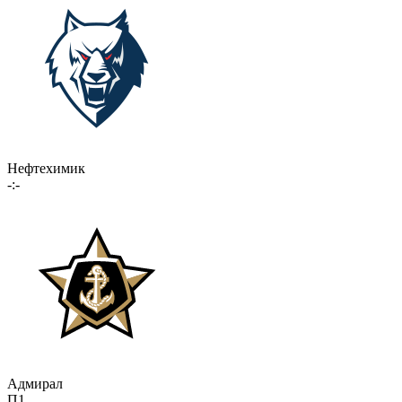
Нефтехимик
-:-
Адмирал
П1