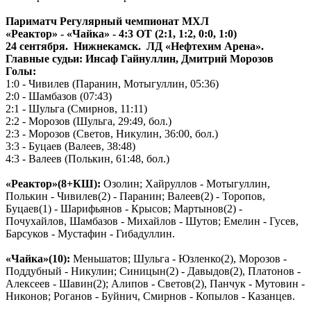
Париматч Регулярный чемпионат МХЛ
«Реактор» - «Чайка» - 4:3 ОТ (2:1, 1:2, 0:0, 1:0)
24 сентября. Нижнекамск. ЛД
«Нефтехим Арена».
Главные судьи: Инсаф Гайнуллин, Дмитрий Морозов
Голы:
1:0 - Чивилев (Паранин, Мотыгуллин, 05:36)
2:0 - Шамбазов (07:43)
2:1 - Шульга (Смирнов, 11:11)
2:2 - Морозов (Шульга, 29:49, бол.)
2:3 - Морозов (Светов, Никулин, 36:00, бол.)
3:3 - Буцаев (Валеев, 38:48)
4:3 - Валеев (Полькин, 61:48, бол.)
«Реактор»(8+КШ):
Озолин; Хайруллов - Мотыгуллин,
Полькин - Чивилев(2) - Паранин; Валеев(2) - Торопов,
Буцаев(1) - Шарифьянов - Крысов; Мартынов(2) -
Почухайлов, Шамбазов - Михайлов - Шутов; Емелин - Гусев,
Барсуков - Мустафин - Гибадуллин.
«Чайка»(10):
Меньшатов; Шульга - Юзленко(2), Морозов -
Поддубный - Никулин; Синицын(2) - Давыдов(2), Платонов -
Алексеев - Шавин(2); Алипов - Светов(2), Панчук - Мутовин -
Никонов; Роганов - Буйнич, Смирнов - Копылов - Казанцев.