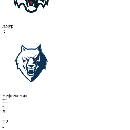
Амур
-:-
Нефтехимик
П1
-
X
-
П2
-