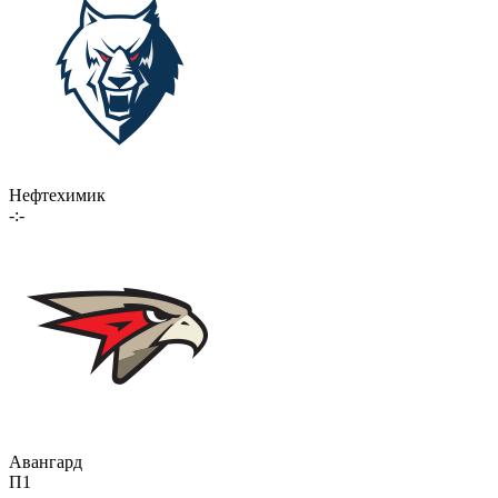
Нефтехимик
-:-
Авангард
П1