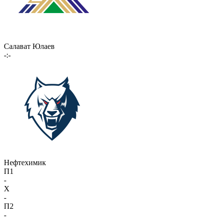
Салават Юлаев
-:-
Нефтехимик
П1
-
X
-
П2
-