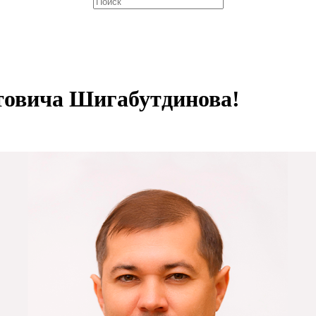
товича Шигабутдинова!