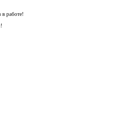
 в работе!
!