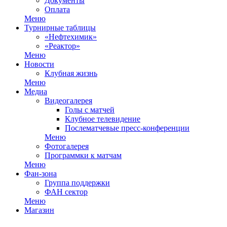
Документы
Оплата
Меню
Турнирные таблицы
«Нефтехимик»
«Реактор»
Меню
Новости
Клубная жизнь
Меню
Медиа
Видеогалерея
Голы с матчей
Клубное телевидение
Послематчевые пресс-конференции
Меню
Фотогалерея
Программки к матчам
Меню
Фан-зона
Группа поддержки
ФАН сектор
Меню
Магазин