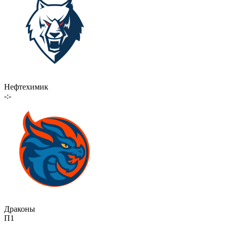
Нефтехимик
-:-
Драконы
П1
-