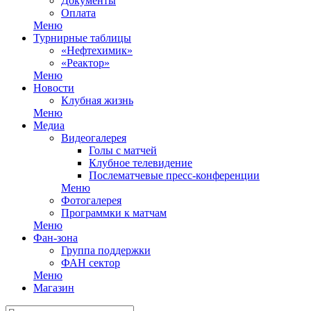
Документы
Оплата
Меню
Турнирные таблицы
«Нефтехимик»
«Реактор»
Меню
Новости
Клубная жизнь
Меню
Медиа
Видеогалерея
Голы с матчей
Клубное телевидение
Послематчевые пресс-конференции
Меню
Фотогалерея
Программки к матчам
Меню
Фан-зона
Группа поддержки
ФАН сектор
Меню
Магазин