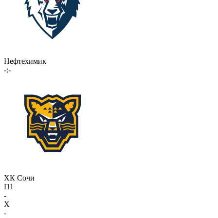
Нефтехимик
-:-
ХК Сочи
П1
-
X
-