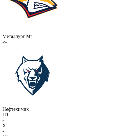
Металлург Мг
-:-
Нефтехимик
П1
-
X
-