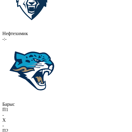
Нефтехимик
-:-
Барыс
П1
-
X
-
П2