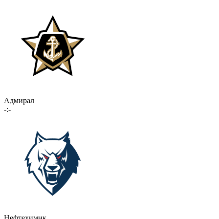
Адмирал
-:-
Нефтехимик