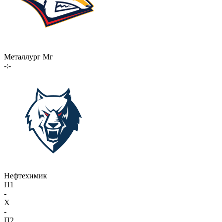
Металлург Мг
-:-
Нефтехимик
П1
-
X
-
П2