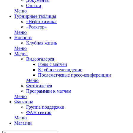
Документы
Оплата
Меню
Турнирные таблицы
«Нефтехимик»
«Реактор»
Меню
Новости
Клубная жизнь
Меню
Медиа
Видеогалерея
Голы с матчей
Клубное телевидение
Послематчевые пресс-конференции
Меню
Фотогалерея
Программки к матчам
Меню
Фан-зона
Группа поддержки
ФАН сектор
Меню
Магазин