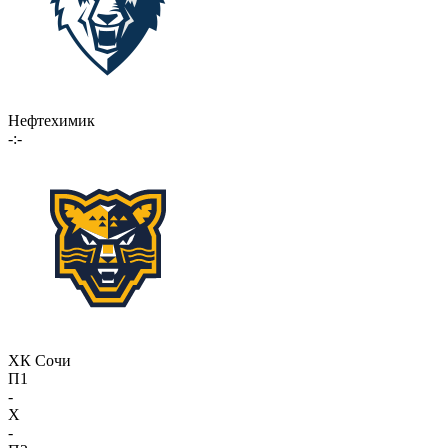
Нефтехимик
-:-
ХК Сочи
П1
-
X
-