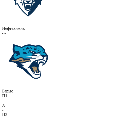
Нефтехимик
-:-
Барыс
П1
-
X
-
П2