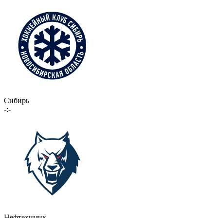
Сибирь
-:-
Нефтехимик