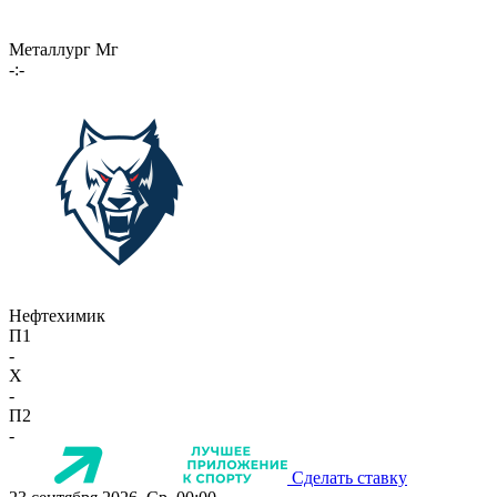
Металлург Мг
-:-
Нефтехимик
П1
-
X
-
П2
-
Сделать ставку