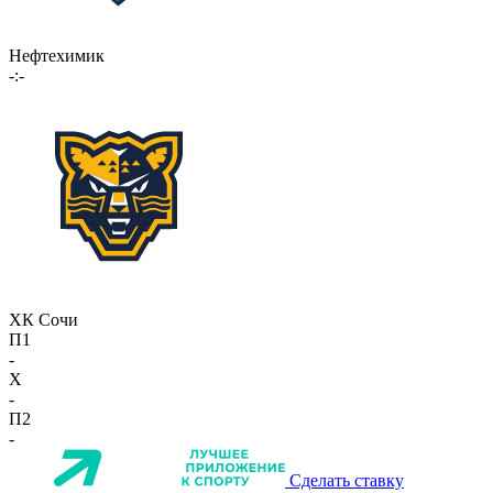
Нефтехимик
-:-
ХК Сочи
П1
-
X
-
П2
-
Сделать ставку