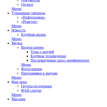
Документы
Оплата
Меню
Турнирные таблицы
«Нефтехимик»
«Реактор»
Меню
Новости
Клубная жизнь
Меню
Медиа
Видеогалерея
Голы с матчей
Клубное телевидение
Послематчевые пресс-конференции
Меню
Фотогалерея
Программки к матчам
Меню
Фан-зона
Группа поддержки
ФАН сектор
Меню
Магазин