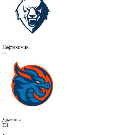
Нефтехимик
-:-
Драконы
П1
-