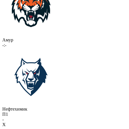
Амур
-:-
Нефтехимик
П1
-
X