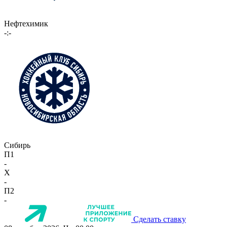
Нефтехимик
-:-
Сибирь
П1
-
X
-
П2
-
Сделать ставку