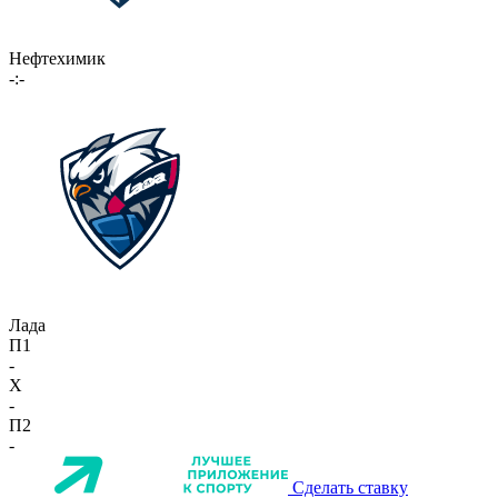
Нефтехимик
-:-
Лада
П1
-
X
-
П2
-
Сделать ставку