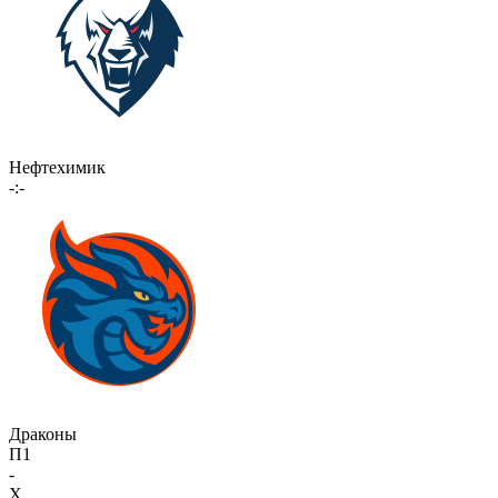
Нефтехимик
-:-
Драконы
П1
-
X