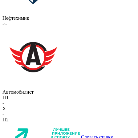
Нефтехимик
-:-
Автомобилист
П1
-
X
-
П2
-
Сделать ставку