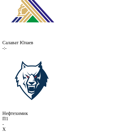
Салават Юлаев
-:-
Нефтехимик
П1
-
X