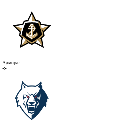
Адмирал
-:-