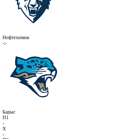
Нефтехимик
-:-
Барыс
П1
-
X
-