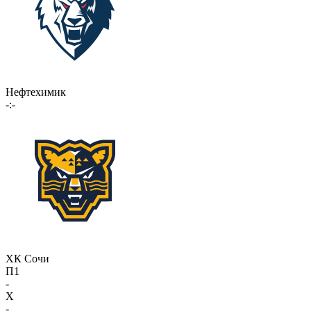
Нефтехимик
-:-
ХК Сочи
П1
-
X
-