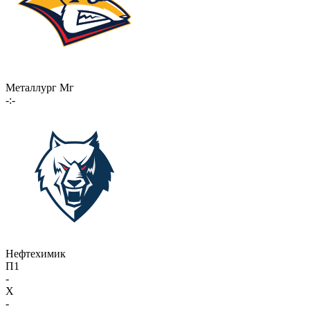
Металлург Мг
-:-
Нефтехимик
П1
-
X
-