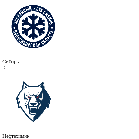
Сибирь
-:-
Нефтехимик