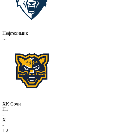
Нефтехимик
-:-
ХК Сочи
П1
-
X
-
П2