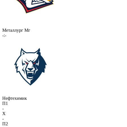
Металлург Мг
-:-
Нефтехимик
П1
-
X
-
П2