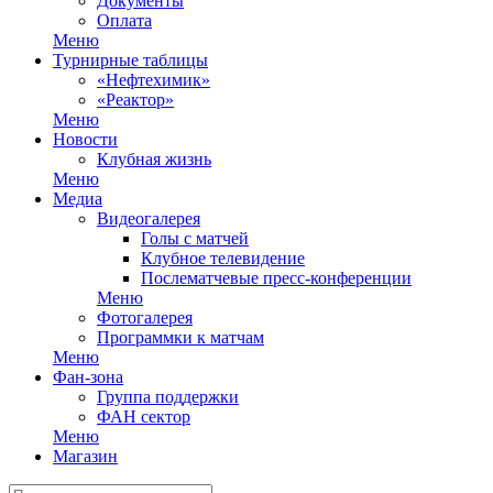
Документы
Оплата
Меню
Турнирные таблицы
«Нефтехимик»
«Реактор»
Меню
Новости
Клубная жизнь
Меню
Медиа
Видеогалерея
Голы с матчей
Клубное телевидение
Послематчевые пресс-конференции
Меню
Фотогалерея
Программки к матчам
Меню
Фан-зона
Группа поддержки
ФАН сектор
Меню
Магазин