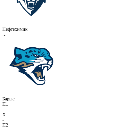
Нефтехимик
-:-
Барыс
П1
-
X
-
П2