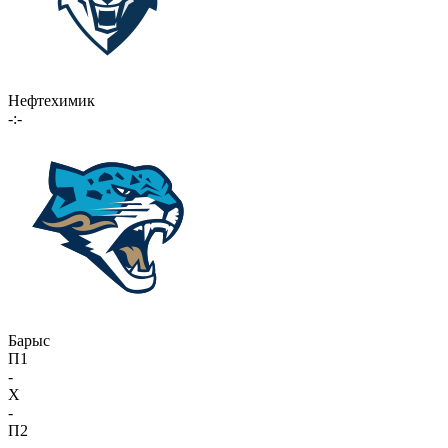
Нефтехимик
-:-
Барыс
П1
-
X
-
П2