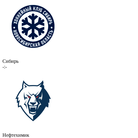
Сибирь
-:-
Нефтехимик