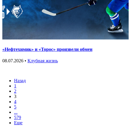
«Нефтехимик» и «Торос» произвели обмен
08.07.2026 •
Клубная жизнь
Назад
1
2
3
4
5
...
579
Еще