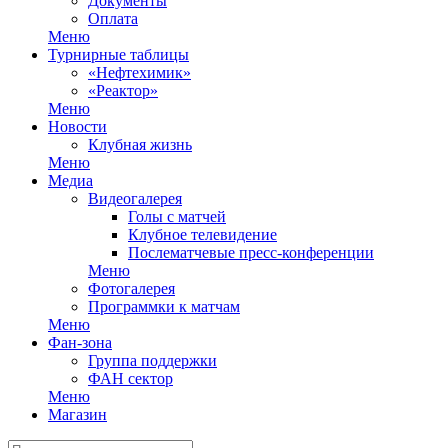
Документы
Оплата
Меню
Турнирные таблицы
«Нефтехимик»
«Реактор»
Меню
Новости
Клубная жизнь
Меню
Медиа
Видеогалерея
Голы с матчей
Клубное телевидение
Послематчевые пресс-конференции
Меню
Фотогалерея
Программки к матчам
Меню
Фан-зона
Группа поддержки
ФАН сектор
Меню
Магазин