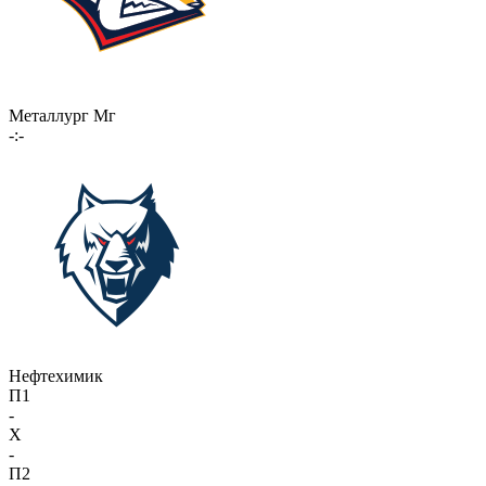
Металлург Мг
-:-
Нефтехимик
П1
-
X
-
П2