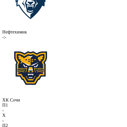
Нефтехимик
-:-
ХК Сочи
П1
-
X
-
П2