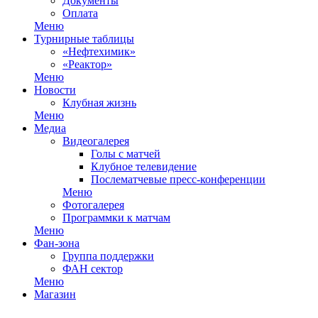
Документы
Оплата
Меню
Турнирные таблицы
«Нефтехимик»
«Реактор»
Меню
Новости
Клубная жизнь
Меню
Медиа
Видеогалерея
Голы с матчей
Клубное телевидение
Послематчевые пресс-конференции
Меню
Фотогалерея
Программки к матчам
Меню
Фан-зона
Группа поддержки
ФАН сектор
Меню
Магазин