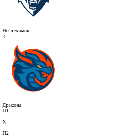
Нефтехимик
-:-
Драконы
П1
-
X
-
П2
-