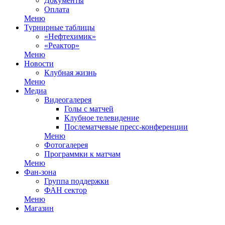
Документы
Оплата
Меню
Турнирные таблицы
«Нефтехимик»
«Реактор»
Меню
Новости
Клубная жизнь
Меню
Медиа
Видеогалерея
Голы с матчей
Клубное телевидение
Послематчевые пресс-конференции
Меню
Фотогалерея
Программки к матчам
Меню
Фан-зона
Группа поддержки
ФАН сектор
Меню
Магазин