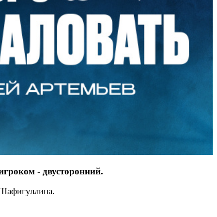
гроком - двусторонний.
 Шафигуллина.