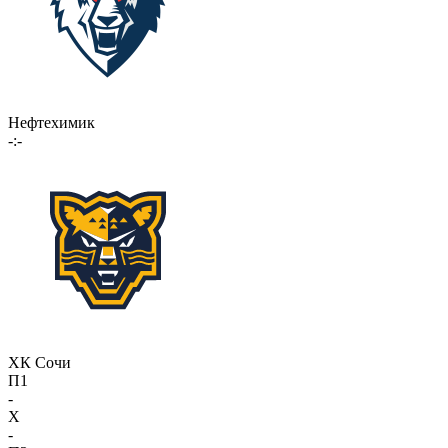
Нефтехимик
-:-
ХК Сочи
П1
-
X
-