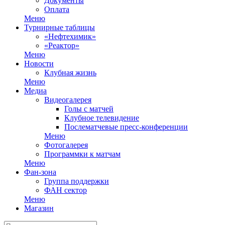
Документы
Оплата
Меню
Турнирные таблицы
«Нефтехимик»
«Реактор»
Меню
Новости
Клубная жизнь
Меню
Медиа
Видеогалерея
Голы с матчей
Клубное телевидение
Послематчевые пресс-конференции
Меню
Фотогалерея
Программки к матчам
Меню
Фан-зона
Группа поддержки
ФАН сектор
Меню
Магазин