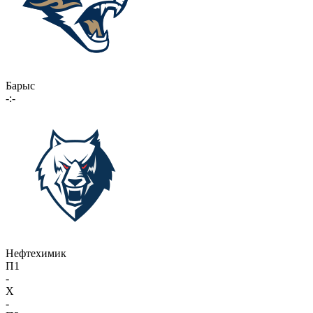
Барыс
-:-
Нефтехимик
П1
-
X
-