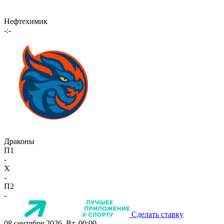
Нефтехимик
-:-
Драконы
П1
-
X
-
П2
-
Сделать ставку
08 сентября 2026, Вт, 00:00