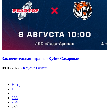
Заключительная игра на «Кубке Сахарова»
08.08.2022 •
Клубная жизнь
Назад
1
...
283
284
285