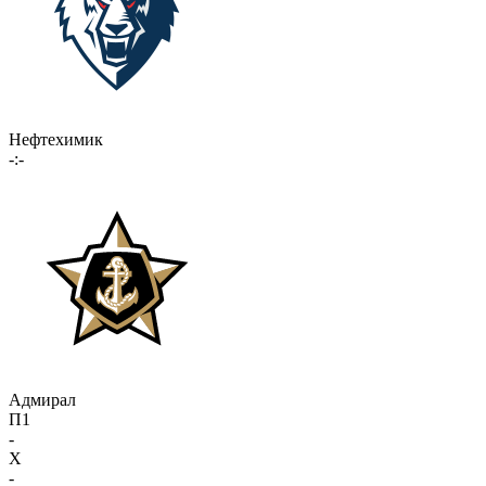
Нефтехимик
-:-
Адмирал
П1
-
X
-