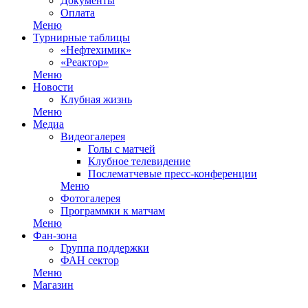
Документы
Оплата
Меню
Турнирные таблицы
«Нефтехимик»
«Реактор»
Меню
Новости
Клубная жизнь
Меню
Медиа
Видеогалерея
Голы с матчей
Клубное телевидение
Послематчевые пресс-конференции
Меню
Фотогалерея
Программки к матчам
Меню
Фан-зона
Группа поддержки
ФАН сектор
Меню
Магазин