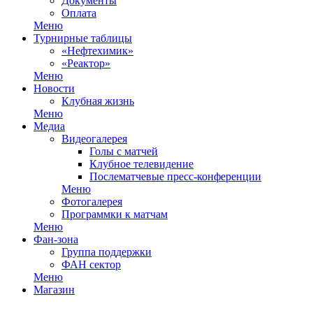
Документы
Оплата
Меню
Турнирные таблицы
«Нефтехимик»
«Реактор»
Меню
Новости
Клубная жизнь
Меню
Медиа
Видеогалерея
Голы с матчей
Клубное телевидение
Послематчевые пресс-конференции
Меню
Фотогалерея
Программки к матчам
Меню
Фан-зона
Группа поддержки
ФАН сектор
Меню
Магазин