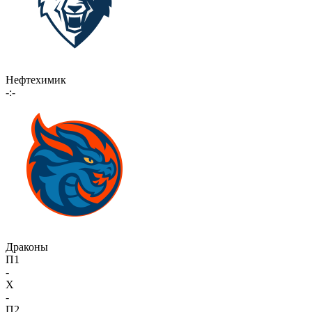
Нефтехимик
-:-
Драконы
П1
-
X
-
П2