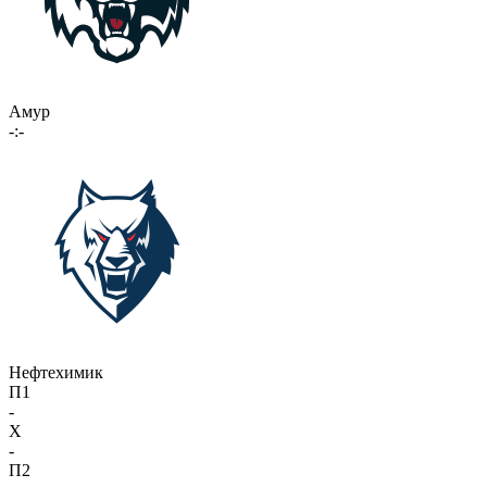
Амур
-:-
Нефтехимик
П1
-
X
-
П2