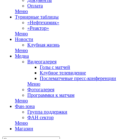
Документы
Оплата
Меню
Турнирные таблицы
«Нефтехимик»
«Реактор»
Меню
Новости
Клубная жизнь
Меню
Медиа
Видеогалерея
Голы с матчей
Клубное телевидение
Послематчевые пресс-конференции
Меню
Фотогалерея
Программки к матчам
Меню
Фан-зона
Группа поддержки
ФАН сектор
Меню
Магазин