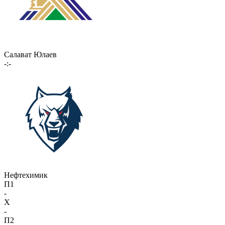
Салават Юлаев
-:-
Нефтехимик
П1
-
X
-
П2