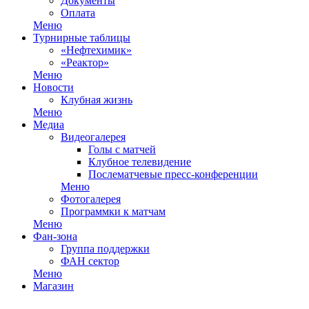
Документы
Оплата
Меню
Турнирные таблицы
«Нефтехимик»
«Реактор»
Меню
Новости
Клубная жизнь
Меню
Медиа
Видеогалерея
Голы с матчей
Клубное телевидение
Послематчевые пресс-конференции
Меню
Фотогалерея
Программки к матчам
Меню
Фан-зона
Группа поддержки
ФАН сектор
Меню
Магазин