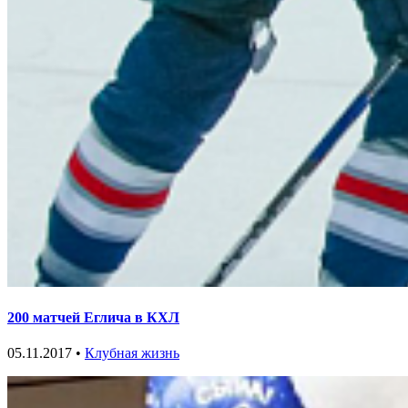
200 матчей Еглича в КХЛ
05.11.2017 •
Клубная жизнь